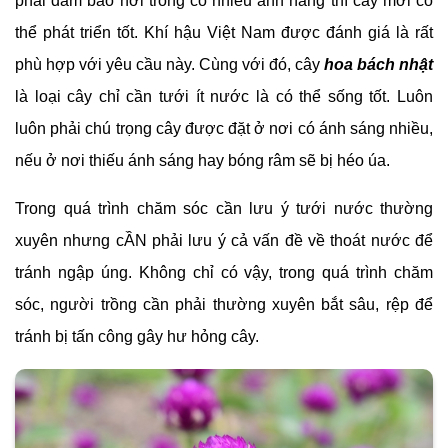
phải đảm bảo nơi trồng có nhiều ánh nắng thì cây mới có
thể phát triển tốt. Khí hậu Việt Nam được đánh giá là rất
phù hợp với yêu cầu này. Cùng với đó, cây
hoa bách nhật
là loại cây chỉ cần tưới ít nước là có thể sống tốt. Luôn
luôn phải chú trọng cây được đặt ở nơi có ánh sáng nhiều,
nếu ở nơi thiếu ánh sáng hay bóng râm sẽ bị héo úa.
Trong quá trình chăm sóc cần lưu ý tưới nước thường
xuyên nhưng cẦN phải lưu ý cả vấn đề về thoát nước để
tránh ngập úng. Không chỉ có vậy, trong quá trình chăm
sóc, người trồng cần phải thường xuyên bắt sâu, rệp để
tránh bị tấn công gây hư hỏng cây.