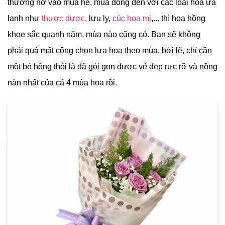
thường nở vào mùa hè, mùa đông đến với các loài hoa ưa
lạnh như
thược dược
, lưu ly,
cúc họa mi
,... thì hoa hồng
khoe sắc quanh năm, mùa nào cũng có. Bạn sẽ không
phải quá mất công chọn lựa hoa theo mùa, bởi lẽ, chỉ cần
một bó hông thôi là đã gói gọn được vẻ đẹp rực rỡ và nồng
nàn nhất của cả 4 mùa hoa rồi.