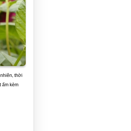
nhiên, thời
ết ẩm kèm