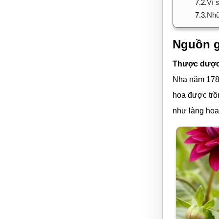
7.2.
Vì 
7.3.
Nhữ
Nguồn g
Thược dượ
Nha năm 1789
hoa được trồ
như làng hoa