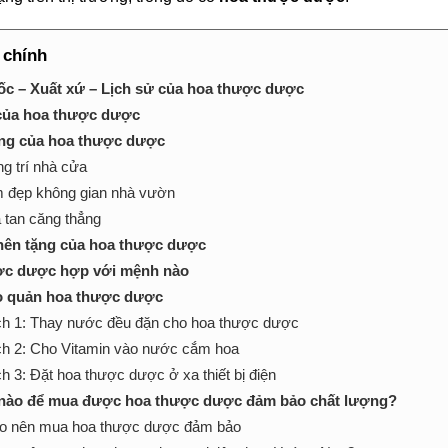
 chính
c – Xuất xứ – Lịch sử của hoa thược dược
của hoa thược dược
ng của hoa thược dược
ng trí nhà cửa
 đẹp không gian nhà vườn
 tan căng thẳng
nên tặng của hoa thược dược
ợc dược hợp với mệnh nào
o quản hoa thược dược
h 1: Thay nước đều đặn cho hoa thược dược
h 2: Cho Vitamin vào nước cắm hoa
h 3: Đặt hoa thược dược ở xa thiết bị điện
 nào để mua được hoa thược dược đảm bảo chất lượng?
do nên mua hoa thược dược đảm bảo