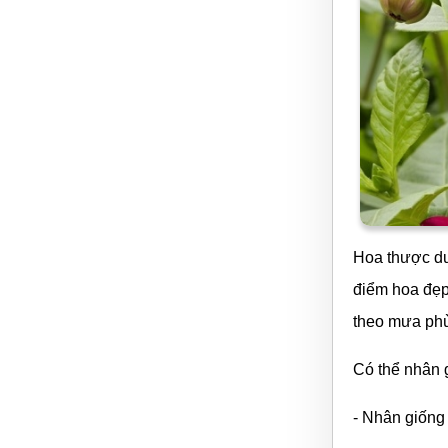
Hoa thược dư
điểm hoa đẹp 
theo mưa ph
Có thể nhân 
- Nhân giống