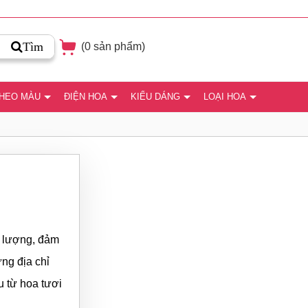
Tìm
(
0
sản phẩm)
THEO MÀU
ĐIỆN HOA
KIỂU DÁNG
LOẠI HOA
t lượng, đảm
ng địa chỉ
u từ hoa tươi