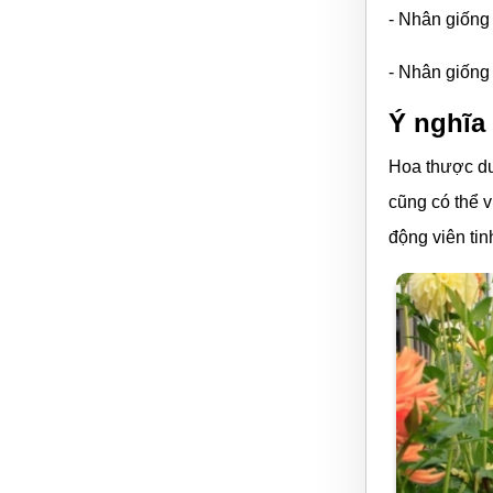
- Nhân giống
- Nhân giốn
Ý nghĩa
Hoa thược dượ
cũng có thể v
động viên tin