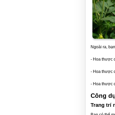
Ngoài ra, bạ
- Hoa thược 
- Hoa thược d
- Hoa thược 
Công dụ
Trang trí
Bạn có thể m