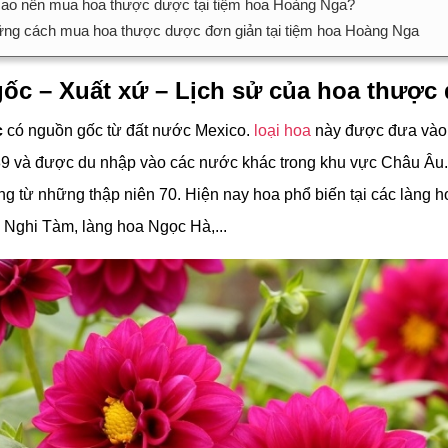
sao nên mua hoa thược dược tại tiệm hoa Hoàng Nga?
ng cách mua hoa thược dược đơn giản tại tiệm hoa Hoàng Nga
ốc – Xuất xứ – Lịch sử của hoa thược
c
có nguồn gốc từ đất nước Mexico.
loại hoa
này được đưa vào
 và được du nhập vào các nước khác trong khu vực Châu Âu.
ng từ những thập niên 70. Hiện nay hoa phổ biến tại các làng 
 Nghi Tàm, làng hoa Ngọc Hà,...