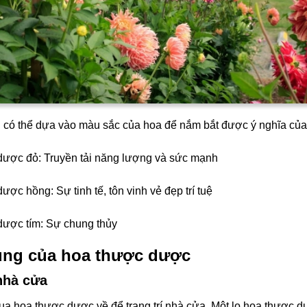
n có thể dựa vào màu sắc của hoa để nắm bắt được ý nghĩa của 
dược đỏ: Truyền tải năng lượng và sức mạnh
ược hồng: Sự tinh tế, tôn vinh vẻ đẹp trí tuệ
dược tím: Sự chung thủy
ng của hoa thược dược
 nhà cửa
ua hoa thược dược về để trang trí nhà cửa. Một lọ hoa thược d