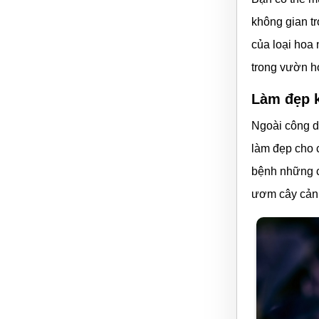
không gian t
của loại hoa
trong vườn h
Làm đẹp 
Ngoài công d
làm đẹp cho c
bệnh những c
ươm cây cảnh