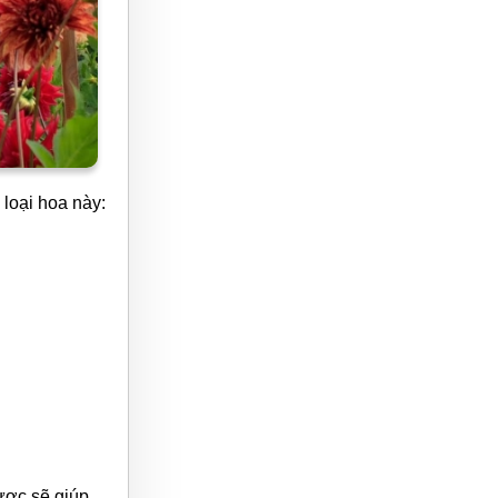
loại hoa này:
ược sẽ giúp