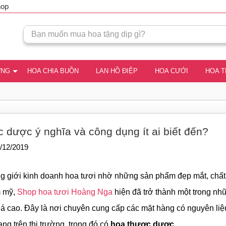
hop
ƠNG
HOA CHIA BUỒN
LAN HỒ ĐIỆP
HOA CƯỚI
HOA 
 dược ý nghĩa và công dụng ít ai biết đến?
/12/2019
ng giới kinh doanh hoa tươi nhờ những sản phẩm đẹp mắt, chấ
m mỹ,
Shop hoa tươi Hoàng Nga
hiện đã trở thành một trong nhữ
á cao. Đây là nơi chuyên cung cấp các mặt hàng có nguyên liệ
ng trên thị trường, trong đó có
hoa thược dược
.