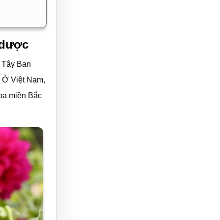
 dược
 Tây Ban
 Ở Việt Nam,
hoa miền Bắc