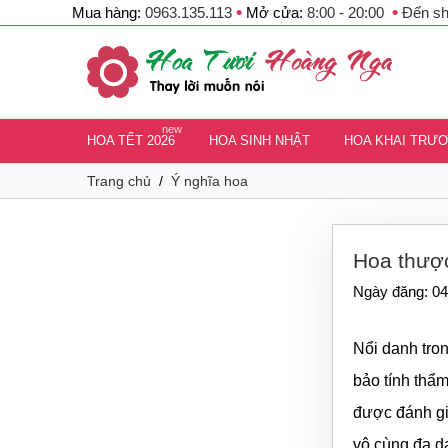
•
•
Mua hàng:
0963.135.113
Mở cửa:
8:00 - 20:00
Đến s
new
HOA TẾT 2026
HOA SINH NHẬT
HOA KHAI TRƯ
Trang chủ
/
Ý nghĩa hoa
Hoa thược
Ngày đăng: 04
Nổi danh tro
bảo tính thẩ
được đánh gi
vô cùng đa dạ