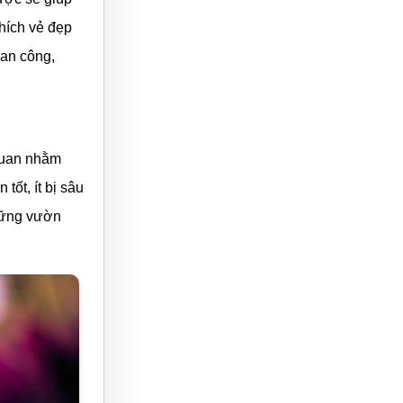
hích vẻ đẹp
ban công,
quan nhằm
tốt, ít bị sâu
hững vườn