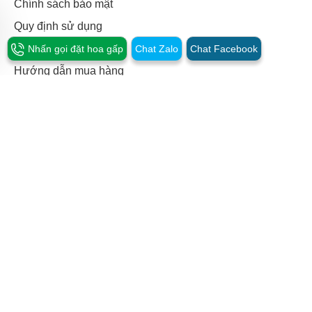
Chính sách bảo mật
Quy định sử dụng
Bảng giá vận chuyển
Nhấn gọi đặt hoa gấp
Chat Zalo
Chat Facebook
Hướng dẫn mua hàng
Thông tin chuyển khoản
Đổi trả & hoàn tiền
Hỗ trợ mua hàng
0963.135.113 - Mua hàng
0947.749.109 -
Khiếu nại dịch vụ
Email:
lienhe@hoatuoihoangnga.com
Mở cửa:
8:00 - 20:00
Kết nối với chúng tôi