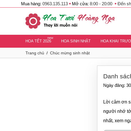
•
•
Mua hàng:
0963.135.113
Mở cửa:
8:00 - 20:00
Đến s
new
HOA TẾT 2026
HOA SINH NHẬT
HOA KHAI TRƯ
Trang chủ
/
Chúc mừng sinh nhật
Danh sách
Ngày đăng: 30
Lời cảm ơn s
người nhớ tớ
nhất, xem ng