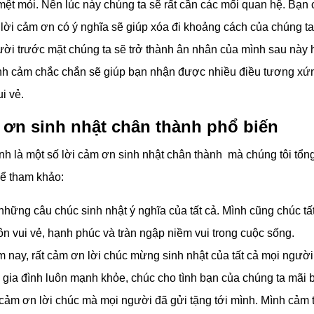
mệt mỏi. Nên lúc này chúng ta sẽ rất cần các mối quan hệ. Bạn 
t lời cảm ơn có ý nghĩa sẽ giúp xóa đi khoảng cách của chúng t
ười trước mặt chúng ta sẽ trở thành ân nhân của mình sau này
tình cảm chắc chắn sẽ giúp bạn nhận được nhiều điều tương xứn
i vẻ.
 ơn sinh nhật chân thành phổ biến
nh là một số lời cảm ơn sinh nhật chân thành mà chúng tôi tổ
hể tham khảo:
hững câu chúc sinh nhật ý nghĩa của tất cả. Mình cũng chúc tấ
ôn vui vẻ, hạnh phúc và tràn ngập niềm vui trong cuộc sống.
 nay, rất cảm ơn lời chúc mừng sinh nhật của tất cả mọi ngườ
 gia đình luôn mạnh khỏe, chúc cho tình bạn của chúng ta mãi b
cảm ơn lời chúc mà mọi người đã gửi tặng tới mình. Mình cảm 