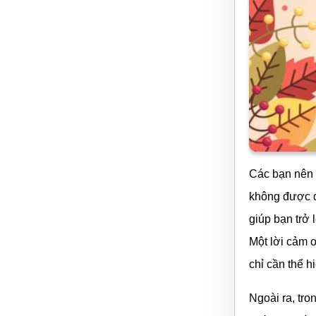
Các bạn nên 
không được q
giúp bạn trở 
Một lời cảm 
chỉ cần thể h
Ngoài ra, tro