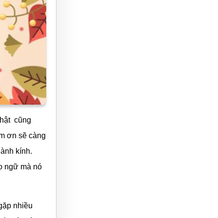
nhật cũng
ảm ơn sẽ càng
hành kính.
áo ngữ mà nó
 gặp nhiều