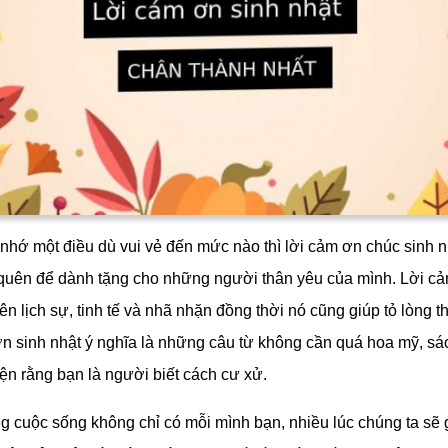
nhớ một điều dù vui vẻ đến mức nào thì lời cảm ơn chúc sinh 
uên để dành tặng cho những người thân yêu của mình. Lời c
lên lịch sự, tinh tế và nhã nhặn đồng thời nó cũng giúp tỏ lòng t
ơn sinh nhật ý nghĩa là những câu từ không cần quá hoa mỹ, s
iện rằng bạn là người biết cách cư xử.
ng cuộc sống không chỉ có mỗi mình bạn, nhiều lúc chúng ta sẽ