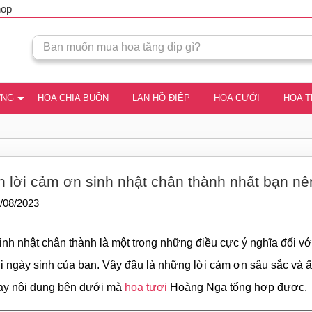
hop
ƠNG
HOA CHIA BUỒN
LAN HỒ ĐIỆP
HOA CƯỚI
HOA 
 lời cảm ơn sinh nhật chân thành nhất bạn nên
/08/2023
inh nhật chân thành là một trong những điều cực ý nghĩa đối v
i ngày sinh của bạn. Vậy đâu là những lời cảm ơn sâu sắc và 
ay nội dung bên dưới mà
hoa tươi
Hoàng Nga tổng hợp được.