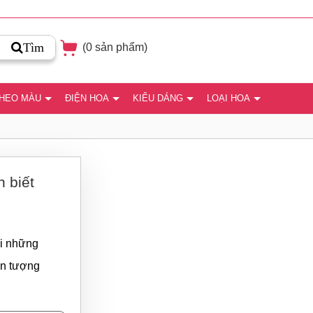
Tìm
(
0
sản phẩm)
THEO MÀU
ĐIỆN HOA
KIỂU DÁNG
LOẠI HOA
 biết
ới những
ấn tượng