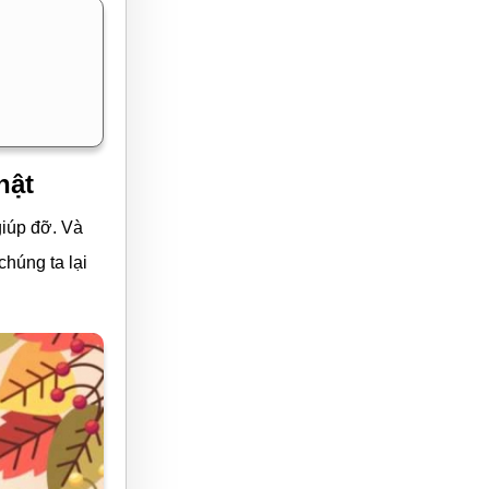
hật
giúp đỡ. Và
chúng ta lại