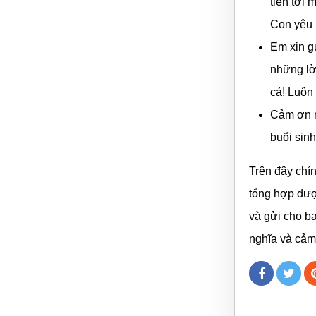
tiên tới
Con yêu 
Em xin g
những lờ
cả! Luôn
Cảm ơn n
buổi sin
Trên đây chí
tổng hợp đượ
và gửi cho b
nghĩa và cảm