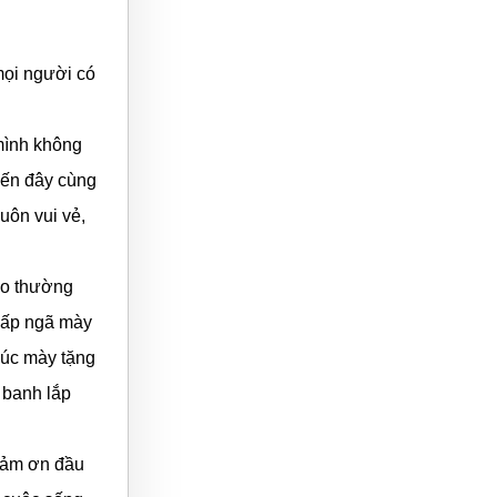
mọi người có
mình không
 đến đây cùng
uôn vui vẻ,
ao thường
vấp ngã mày
húc mày tặng
 banh lắp
 cảm ơn đầu