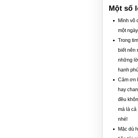
Một số 
Mình vô 
một ngày 
Trong ti
biết nên 
những lờ
hạnh phú
Cảm ơn l
hay chan
đều khôn
mà là cả
nhé!
Mặc dù h