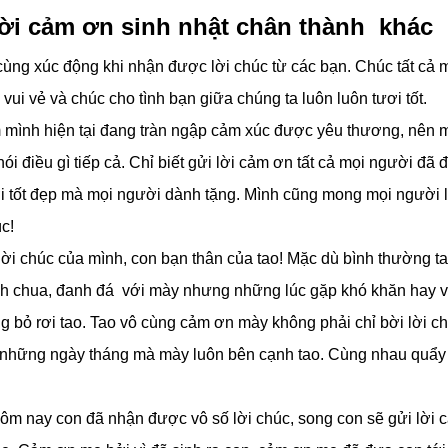
lời cảm ơn sinh nhật chân thành khác
cùng xúc động khi nhận được lời chúc từ các bạn. Chúc tất cả 
vui vẻ và chúc cho tình bạn giữa chúng ta luôn luôn tươi tốt.
m mình hiện tại đang tràn ngập cảm xúc được yêu thương, nên 
nói điều gì tiếp cả. Chỉ biết gửi lời cảm ơn tất cả mọi người đã
i tốt đẹp mà mọi người dành tặng. Mình cũng mong mọi người l
c!
ời chúc của mình, con bạn thân của tao! Mặc dù bình thường t
h chua, đanh đá với mày nhưng những lúc gặp khó khăn hay 
g bỏ rơi tao. Tao vô cùng cảm ơn mày không phải chỉ bời lời c
 những ngày tháng mà mày luôn bên cạnh tao. Cùng nhau quẩy
ôm nay con đã nhận được vô số lời chúc, song con sẽ gửi lời