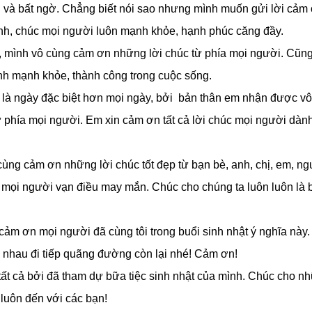
 và bất ngờ. Chẳng biết nói sao nhưng mình muốn gửi lời cảm 
nh, chúc mọi người luôn mạnh khỏe, hạnh phúc căng đầy.
 mình vô cùng cảm ơn những lời chúc từ phía mọi người. Cũn
ình mạnh khỏe, thành công trong cuộc sống.
là ngày đặc biệt hơn mọi ngày, bởi bản thân em nhận được vô 
từ phía mọi người. Em xin cảm ơn tất cả lời chúc mọi người dàn
cùng cảm ơn những lời chúc tốt đẹp từ bạn bè, anh, chị, em, n
 mọi người vạn điều may mắn. Chúc cho chúng ta luôn luôn là bạ
cảm ơn mọi người đã cùng tôi trong buổi sinh nhật ý nghĩa này
 nhau đi tiếp quãng đường còn lại nhé! Cảm ơn!
ất cả bởi đã tham dự bữa tiệc sinh nhật của mình. Chúc cho nh
 luôn đến với các bạn!