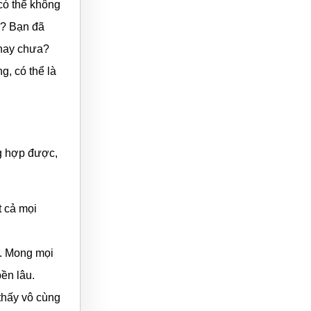
có thể không
a? Bạn đã
 hay chưa?
g, có thể là
ng hợp được,
t cả mọi
i. Mong mọi
ền lâu.
thấy vô cùng