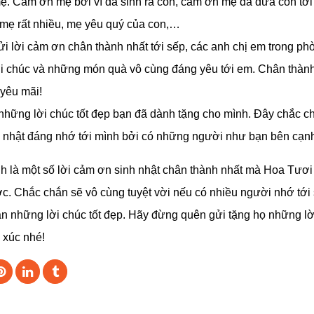
 mẹ. Cảm ơn mẹ bởi vì đã sinh ra con, cảm ơn mẹ đã đưa con tới
mẹ rất nhiều, mẹ yêu quý của con,…
ửi lời cảm ơn chân thành nhất tới sếp, các anh chị em trong ph
i chúc và những món quà vô cùng đáng yêu tới em. Chân thành
 yêu mãi!
hững lời chúc tốt đẹp bạn đã dành tặng cho mình. Đây chắc ch
h nhật đáng nhớ tới mình bởi có những người như bạn bên cạn
nh là một số lời cảm ơn sinh nhật chân thành nhất mà Hoa Tư
c. Chắc chắn sẽ vô cùng tuyệt vời nếu có nhiều người nhớ tới 
ạn những lời chúc tốt đẹp. Hãy đừng quên gửi tặng họ những l
 xúc nhé!