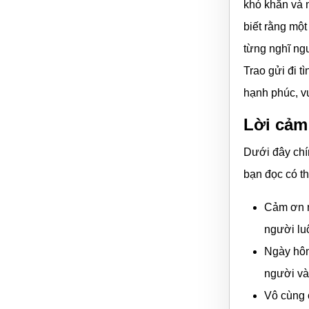
khó khăn và 
biết rằng mộ
từng nghĩ ng
Trao gửi đi 
hạnh phúc, vu
Lời cảm
Dưới đây chí
bạn đọc có t
Cảm ơn n
người lu
Ngày hôm
người và
Vô cùng 