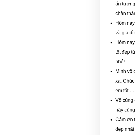
ấn tượng
chân thà
Hôm nay,
và gia đ
Hôm nay 
tốt đẹp 
nhé!
Mình vô 
xa. Chúc
em tốt,…
Vô cùng 
hãy cùng
Cảm ơn t
đẹp nhất