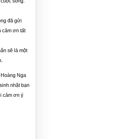
 cuộc sống.
òng đã gửi
 cảm ơn tất
ắn sẽ là một
h.
ơi Hoàng Nga
sinh nhật bạn
ời cảm ơn ý