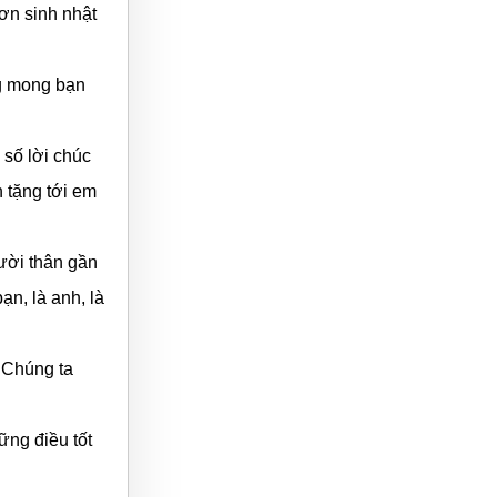
ơn sinh nhật
g mong bạn
số lời chúc
h tặng tới em
gười thân gần
n, là anh, là
. Chúng ta
ững điều tốt