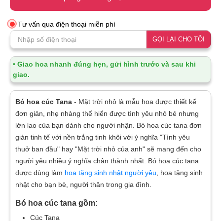
Tư vấn qua điện thoại miễn phí
GỌI LẠI CHO TÔI
• Giao hoa nhanh đúng hẹn, gửi hình trước và sau khi
giao.
Bó hoa cúc Tana
- Mặt trời nhỏ là mẫu hoa được thiết kế
đơn giản, nhẹ nhàng thể hiển được tình yêu nhỏ bé nhưng
lớn lao của bạn dành cho người nhận. Bó hoa cúc tana đơn
giản tinh tế với nền trắng tinh khôi với ý nghĩa "Tình yêu
thuở ban đầu" hay "Mặt trời nhỏ của anh" sẽ mang đến cho
người yêu nhiều ý nghĩa chân thành nhất. Bó hoa cúc tana
được dùng làm
hoa tặng sinh nhật người yêu
, hoa tặng sinh
nhật cho bạn bè, người thân trong gia đình.
Bó hoa cúc tana gồm:
Cúc Tana