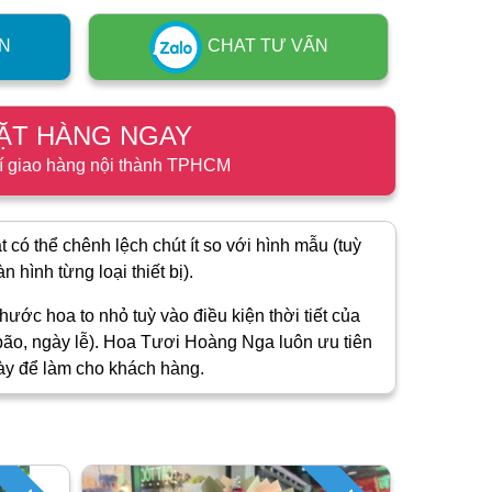
N
CHAT TƯ VẤN
ẶT HÀNG NGAY
í giao hàng nội thành TPHCM
 có thể chênh lệch chút ít so với hình mẫu (tuỳ
 hình từng loại thiết bị).
hước hoa to nhỏ tuỳ vào điều kiện thời tiết của
ão, ngày lễ). Hoa Tươi Hoàng Nga luôn ưu tiên
ày để làm cho khách hàng.