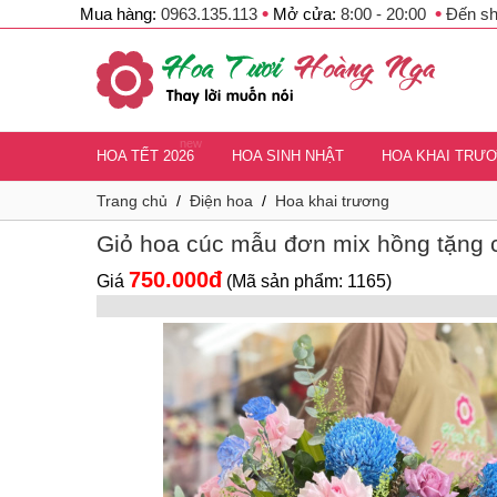
•
•
Mua hàng:
0963.135.113
Mở cửa:
8:00 - 20:00
Đến s
new
HOA TẾT 2026
HOA SINH NHẬT
HOA KHAI TRƯ
Trang chủ
/
Điện hoa
/
Hoa khai trương
Giỏ hoa cúc mẫu đơn mix hồng tặng
750.000đ
Giá
(Mã sản phẩm: 1165)