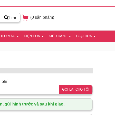
Tìm
(
0
sản phẩm)
THEO MÀU
ĐIỆN HOA
KIỂU DÁNG
LOẠI HOA
 phí
GỌI LẠI CHO TÔI
, gửi hình trước và sau khi giao.