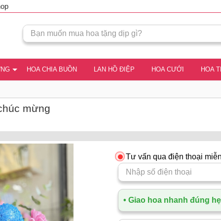
hop
ƠNG
HOA CHIA BUỒN
LAN HỒ ĐIỆP
HOA CƯỚI
HOA 
 chúc mừng
Tư vấn qua điện thoại miễn
• Giao hoa nhanh đúng hẹn