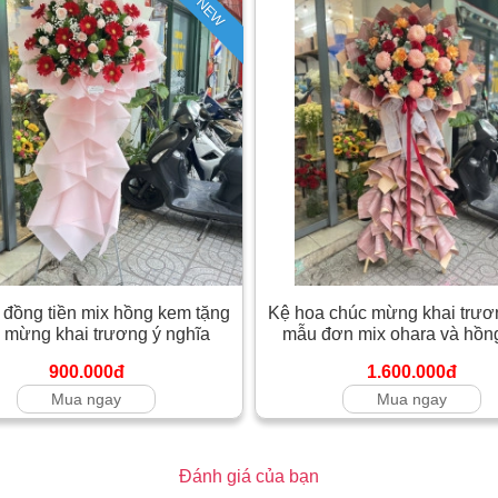
NEW
 đồng tiền mix hồng kem tặng
Kệ hoa chúc mừng khai trươn
 mừng khai trương ý nghĩa
mẫu đơn mix ohara và hồn
900.000đ
1.600.000đ
Mua ngay
Mua ngay
Đánh giá của bạn