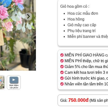
Giỏ hoa gồm có :
Hoa cúc mẫu đơn
Hoa hồng
Giỏ mây cao cấp
Phụ liệu trang trí
Miễn phí banner và th
MIỄN PHÍ GIAO HÀNG cá
MIỄN PHÍ thiệp, chữ trị g
Giảm 5% cho lần mua thứ
Cam kết hoa tươi trên 3 
Gửi hình trước khi giao, 
Nhân viên tận tâm trên 1
750.000đ
Giá:
(Mã sản p