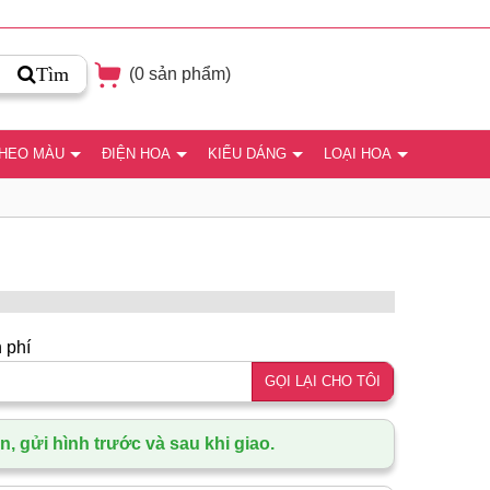
Tìm
(
0
sản phẩm)
THEO MÀU
ĐIỆN HOA
KIỂU DÁNG
LOẠI HOA
 phí
GỌI LẠI CHO TÔI
, gửi hình trước và sau khi giao.