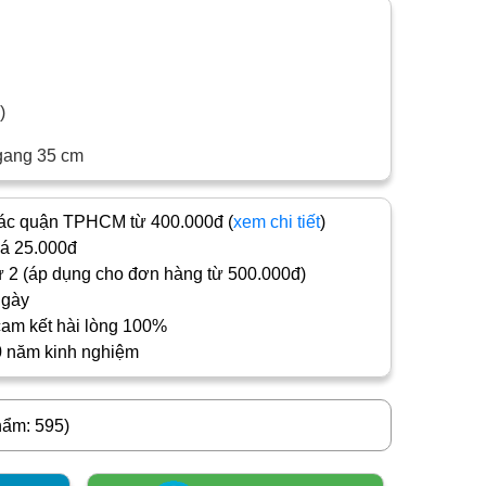
c)
gang 35 cm
c quận TPHCM từ 400.000đ (
xem chi tiết
)
iá 25.000đ
 2 (áp dụng cho đơn hàng từ 500.000đ)
ngày
cam kết hài lòng 100%
0 năm kinh nghiệm
hẩm: 595)