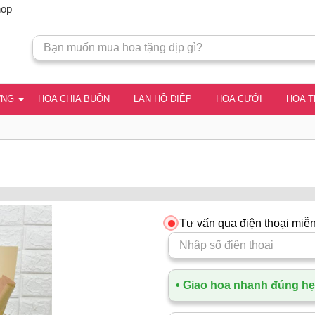
hop
ƠNG
HOA CHIA BUỒN
LAN HỒ ĐIỆP
HOA CƯỚI
HOA 
Tư vấn qua điện thoại miễn
• Giao hoa nhanh đúng hẹn