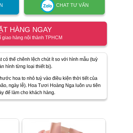
N
CHAT TƯ VẤN
ẶT HÀNG NGAY
í giao hàng nội thành TPHCM
 có thể chênh lệch chút ít so với hình mẫu (tuỳ
 hình từng loại thiết bị).
hước hoa to nhỏ tuỳ vào điều kiện thời tiết của
ão, ngày lễ). Hoa Tươi Hoàng Nga luôn ưu tiên
ày để làm cho khách hàng.