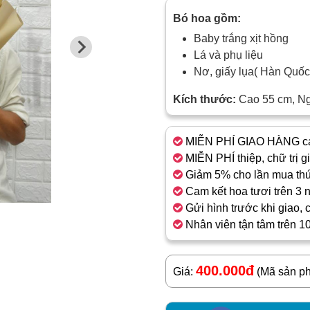
Bó hoa gồm:
Baby trắng xịt hồng
Lá và phụ liệu
Nơ, giấy lụa( Hàn Quố
Kích thước:
Cao 55 cm, N
MIỄN PHÍ GIAO HÀNG cá
MIỄN PHÍ thiệp, chữ trị g
Giảm 5% cho lần mua thứ
Cam kết hoa tươi trên 3 
Gửi hình trước khi giao, 
Nhân viên tận tâm trên 1
400.000đ
Giá:
(Mã sản p