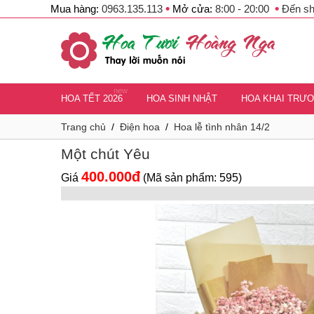
•
•
Mua hàng:
0963.135.113
Mở cửa:
8:00 - 20:00
Đến s
new
HOA TẾT 2026
HOA SINH NHẬT
HOA KHAI TRƯ
Trang chủ
/
Điện hoa
/
Hoa lễ tình nhân 14/2
Một chút Yêu
400.000đ
Giá
(Mã sản phẩm: 595)