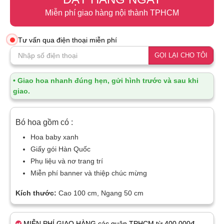
Miễn phí giao hàng nội thành TPHCM
Tư vấn qua điện thoại miễn phí
GỌI LẠI CHO TÔI
• Giao hoa nhanh đúng hẹn, gửi hình trước và sau khi
giao.
Bó hoa gồm có :
Hoa baby xanh
Giấy gói Hàn Quốc
Phụ liệu và nơ trang trí
Miễn phí banner và thiệp chúc mừng
Kích thước:
Cao 100 cm, Ngang 50 cm
MIỄN PHÍ GIAO HÀNG các quận TPHCM từ 400.000đ