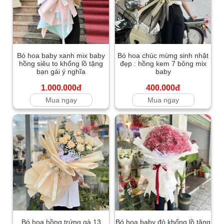
Bó hoa baby xanh mix baby
Bó hoa chúc mừng sinh nhật
hồng siêu to khổng lồ tặng
đẹp : hồng kem 7 bông mix
bạn gái ý nghĩa
baby
1.000.000đ
400.000đ
Mua ngay
Mua ngay
Bó hoa hồng trứng gà 13
Bó hoa baby đỏ khổng lồ tặng