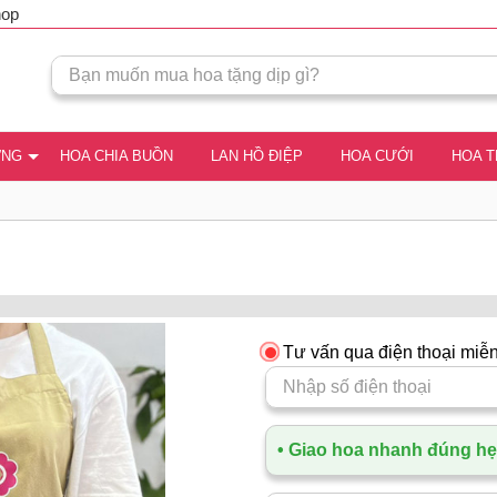
hop
ƠNG
HOA CHIA BUỒN
LAN HỒ ĐIỆP
HOA CƯỚI
HOA 
Tư vấn qua điện thoại miễn
• Giao hoa nhanh đúng hẹn