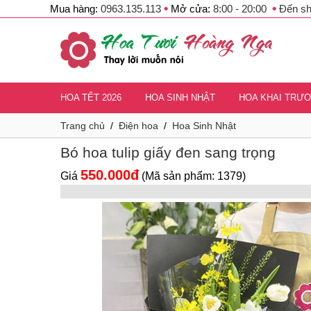
•
•
Mua hàng:
0963.135.113
Mở cửa:
8:00 - 20:00
Đến s
new
HOA TẾT 2026
HOA SINH NHẬT
HOA KHAI TRƯ
Trang chủ
/
Điện hoa
/
Hoa Sinh Nhật
Bó hoa tulip giấy đen sang trọng
550.000đ
Giá
(Mã sản phẩm: 1379)