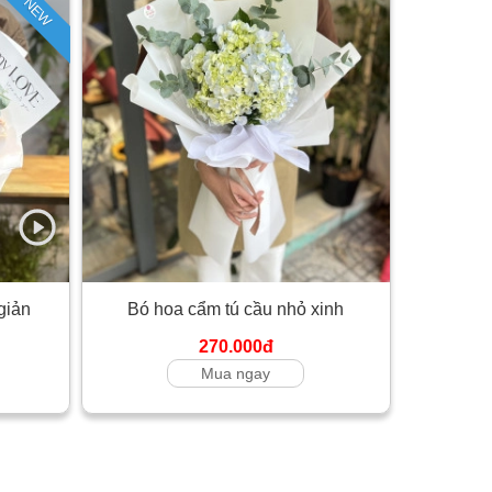
NEW
giản
Bó hoa cẩm tú cầu nhỏ xinh
270.000đ
Mua ngay