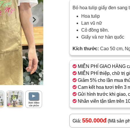
Bó hoa tulip giấy đen sang 
Hoa tulip
Lan vũ nữ
Cỏ đồng tiền.
Giấy và nơ hàn quốc
Kích thước:
Cao 50 cm, N
MIỄN PHÍ GIAO HÀNG cá
MIỄN PHÍ thiệp, chữ trị g
Giảm 5% cho lần mua thứ
Cam kết hoa tươi trên 3 
Gửi hình trước khi giao, 
Nhân viên tận tâm trên 1
550.000đ
Giá:
(Mã sản p