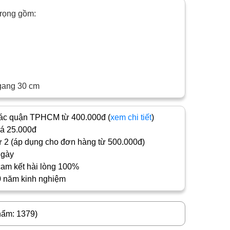
trọng gồm:
gang 30 cm
c quận TPHCM từ 400.000đ (
xem chi tiết
)
iá 25.000đ
 2 (áp dụng cho đơn hàng từ 500.000đ)
ngày
cam kết hài lòng 100%
0 năm kinh nghiệm
hẩm: 1379)