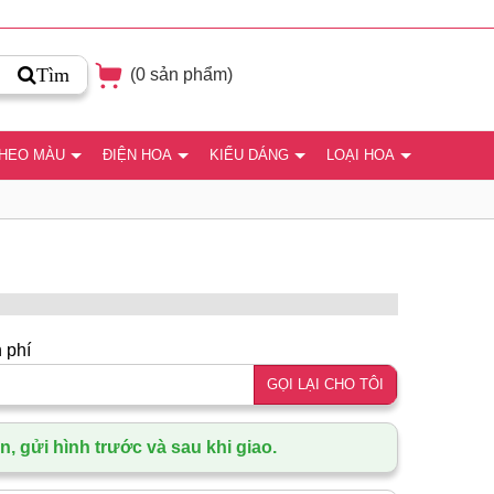
Tìm
(
0
sản phẩm)
THEO MÀU
ĐIỆN HOA
KIỂU DÁNG
LOẠI HOA
 phí
GỌI LẠI CHO TÔI
, gửi hình trước và sau khi giao.