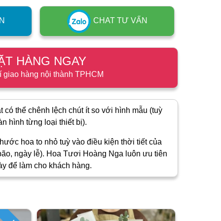
N
CHAT TƯ VẤN
ẶT HÀNG NGAY
í giao hàng nội thành TPHCM
 có thể chênh lệch chút ít so với hình mẫu (tuỳ
 hình từng loại thiết bị).
hước hoa to nhỏ tuỳ vào điều kiện thời tiết của
ão, ngày lễ). Hoa Tươi Hoàng Nga luôn ưu tiên
ày để làm cho khách hàng.