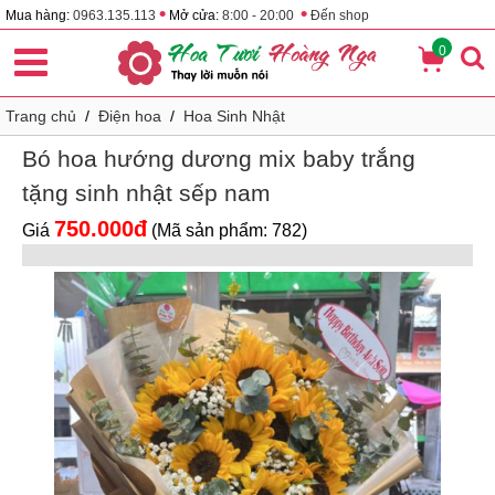
•
•
Mua hàng:
0963.135.113
Mở cửa:
8:00 - 20:00
Đến shop
0
Trang chủ
/
Điện hoa
/
Hoa Sinh Nhật
Bó hoa hướng dương mix baby trắng
tặng sinh nhật sếp nam
750.000đ
Giá
(Mã sản phẩm: 782)