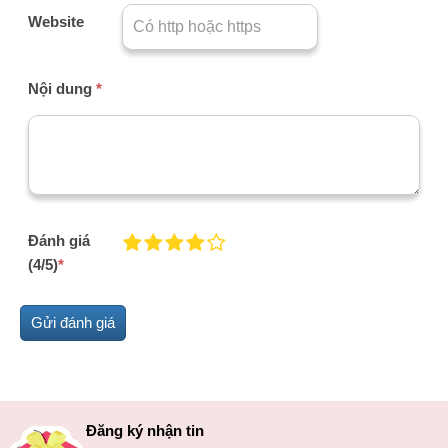
Website
Nội dung
*
Đánh giá
(4/5)
*
Đăng ký nhận tin