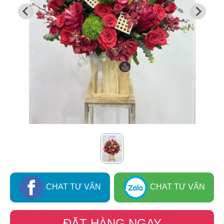
CHAT TƯ VẤN
CHAT TƯ VẤN
ĐẶT HÀNG NGAY