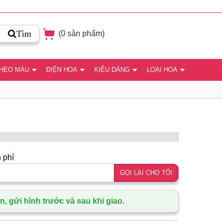
Tìm
(
0
sản phẩm)
THEO MÀU
ĐIỆN HOA
KIỂU DÁNG
LOẠI HOA
 phí
GỌI LẠI CHO TÔI
, gửi hình trước và sau khi giao.