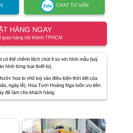
N
CHAT TƯ VẤN
ẶT HÀNG NGAY
í giao hàng nội thành TPHCM
 có thể chênh lệch chút ít so với hình mẫu (tuỳ
 hình từng loại thiết bị).
hước hoa to nhỏ tuỳ vào điều kiện thời tiết của
ão, ngày lễ). Hoa Tươi Hoàng Nga luôn ưu tiên
ày để làm cho khách hàng.