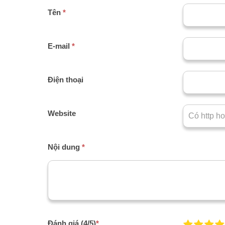
Tên
*
E-mail
*
Điện thoại
Website
Nội dung
*
Đánh giá (4/5)
*