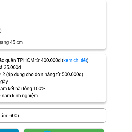
ốc)
gang 45 cm
c quận TPHCM từ 400.000đ (
xem chi tiết
)
iá 25.000đ
 2 (áp dụng cho đơn hàng từ 500.000đ)
ngày
cam kết hài lòng 100%
0 năm kinh nghiệm
hẩm: 600)