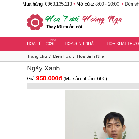
•
•
Mua hàng:
0963.135.113
Mở cửa:
8:00 - 20:00
Đến s
new
HOA TẾT 2026
HOA SINH NHẬT
HOA KHAI TRƯ
Trang chủ
/
Điện hoa
/
Hoa Sinh Nhật
Ngày Xanh
950.000đ
Giá
(Mã sản phẩm: 600)