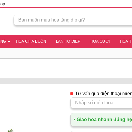
hop
ƠNG
HOA CHIA BUỒN
LAN HỒ ĐIỆP
HOA CƯỚI
HOA 
Tư vấn qua điện thoại miễn
• Giao hoa nhanh đúng hẹn