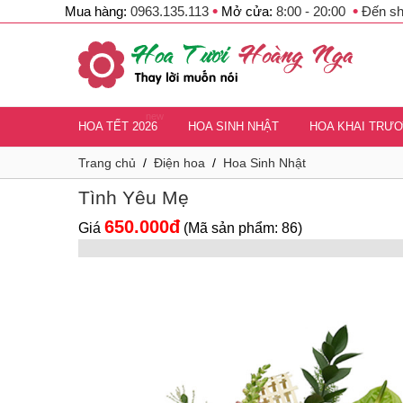
•
•
Mua hàng:
0963.135.113
Mở cửa:
8:00 - 20:00
Đến s
new
HOA TẾT 2026
HOA SINH NHẬT
HOA KHAI TRƯ
Trang chủ
/
Điện hoa
/
Hoa Sinh Nhật
Tình Yêu Mẹ
650.000đ
Giá
(Mã sản phẩm: 86)