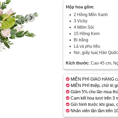
Hộp hoa gồm:
2 Hồng Môn Xanh
3 Vicky
4 Mõm Sói
15 Hồng Kem
Bi trắng
Lá và phụ liệu
Nơ, giấy lụa( Hàn Quố
Kích thước:
Cao 45 cm, N
MIỄN PHÍ GIAO HÀNG cá
MIỄN PHÍ thiệp, chữ trị g
Giảm 5% cho lần mua thứ
Cam kết hoa tươi trên 3 
Gửi hình trước khi giao, 
Nhân viên tận tâm trên 1