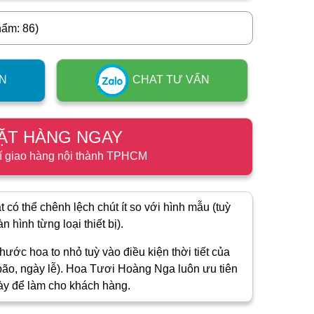
hẩm: 86)
N
CHAT TƯ VẤN
ẶT HÀNG NGAY
í giao hàng nội thành TPHCM
 có thể chênh lệch chút ít so với hình mẫu (tuỳ
 hình từng loại thiết bị).
hước hoa to nhỏ tuỳ vào điều kiện thời tiết của
ão, ngày lễ). Hoa Tươi Hoàng Nga luôn ưu tiên
ày để làm cho khách hàng.