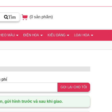
Tìm
(
0
sản phẩm)
THEO MÀU
ĐIỆN HOA
KIỂU DÁNG
LOẠI HOA
 phí
GỌI LẠI CHO TÔI
, gửi hình trước và sau khi giao.