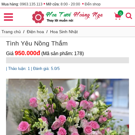
•
•
Mua hàng:
0963.135.113
Mở cửa:
8:00 - 20:00
Đến shop
0
Trang chủ
/
Điện hoa
/
Hoa Sinh Nhật
Tình Yêu Nồng Thắm
950.000đ
Giá
(Mã sản phẩm: 178)
| Thảo luận: 1 | Đánh giá: 5.0/5