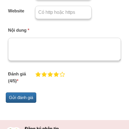
Website
Nội dung
*
Đánh giá
(4/5)
*
Đăng ký nhận tin