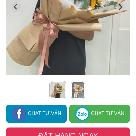
CHAT TƯ VẤN
CHAT TƯ VẤN
ĐẶT HÀNG NGAY