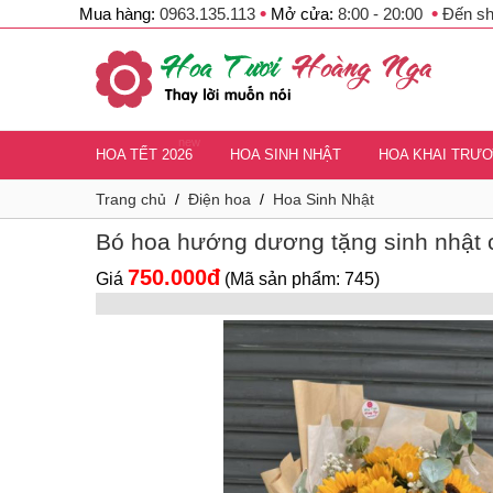
•
•
Mua hàng:
0963.135.113
Mở cửa:
8:00 - 20:00
Đến s
new
HOA TẾT 2026
HOA SINH NHẬT
HOA KHAI TRƯ
Trang chủ
/
Điện hoa
/
Hoa Sinh Nhật
Bó hoa hướng dương tặng sinh nhật
750.000đ
Giá
(Mã sản phẩm: 745)