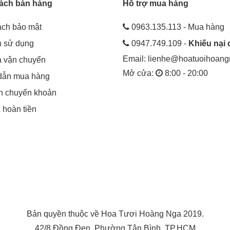
ách bán hàng
Hỗ trợ mua hàng
ách bảo mật
0963.135.113 - Mua hàng
h sử dụng
0947.749.109 -
Khiếu nại 
Email:
lienhe@hoatuoihoan
á vận chuyển
Mở cửa:
8:00 - 20:00
dẫn mua hàng
in chuyển khoản
& hoàn tiền
Bản quyền thuộc về Hoa Tươi Hoàng Nga 2019.
42/8 Đồng Đen, Phường Tân Bình, TP.HCM