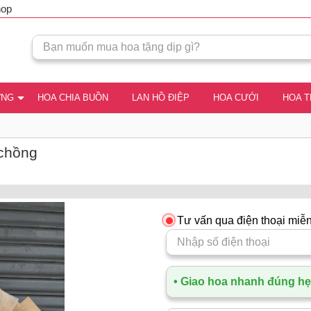
hop
ƠNG
HOA CHIA BUỒN
LAN HỒ ĐIỆP
HOA CƯỚI
HOA 
 chồng
Tư vấn qua điện thoại miễn
• Giao hoa nhanh đúng hẹn