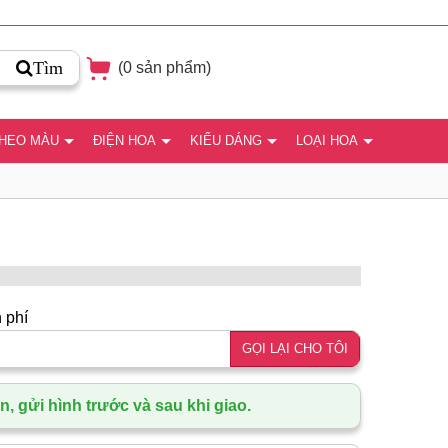
Tìm
(
0
sản phẩm)
THEO MÀU
ĐIỆN HOA
KIỂU DÁNG
LOẠI HOA
 phí
GỌI LẠI CHO TÔI
, gửi hình trước và sau khi giao.