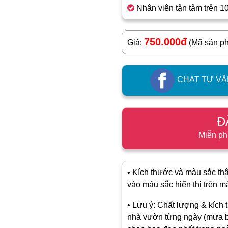
Nhân viên tận tâm trên 1
750.000đ
Giá:
(Mã sản p
CHAT TƯ VẤ
Đ
Miễn ph
• Kích thước và màu sắc thật
vào màu sắc hiển thị trên màn
• Lưu ý: Chất lượng & kích t
nhà vườn từng ngày (mưa b