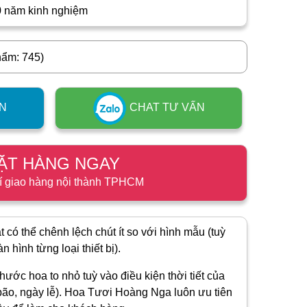
0 năm kinh nghiệm
hẩm: 745)
N
CHAT TƯ VẤN
ẶT HÀNG NGAY
í giao hàng nội thành TPHCM
 có thể chênh lệch chút ít so với hình mẫu (tuỳ
 hình từng loại thiết bị).
hước hoa to nhỏ tuỳ vào điều kiện thời tiết của
ão, ngày lễ). Hoa Tươi Hoàng Nga luôn ưu tiên