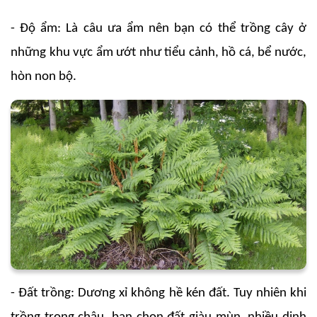
- Độ ẩm: Là câu ưa ẩm nên bạn có thể trồng cây ở
những khu vực ẩm ướt như tiểu cảnh, hồ cá, bể nước,
hòn non bộ.
- Đất trồng: Dương xỉ không hề kén đất. Tuy nhiên khi