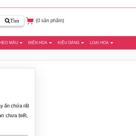
Tìm
(
0
sản phẩm)
THEO MÀU
ĐIỆN HOA
KIỂU DÁNG
LOẠI HOA
y ẩn chứa rất
ạn chưa biết,