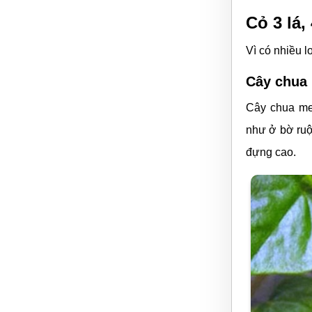
Cỏ 3 lá
Vì có nhiều 
Cây chua
Cây chua me
như ở bờ ruộ
đựng cao.