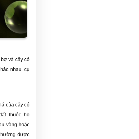
 bợ và cây cỏ
hác nhau, cụ
lá của cây có
đất thuộc họ
màu vàng hoặc
, thường được