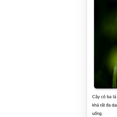
Cây cỏ ba lá
khá rất đa d
uống.