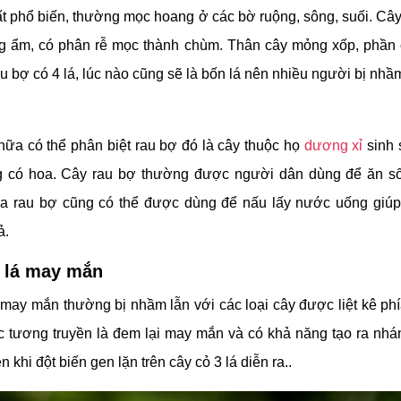
ất phổ biến, thường mọc hoang ở các bờ ruộng, sông, suối.
Cây
g ẩm, có phân rễ mọc thành chùm. Thân cây mỏng xốp, phần 
u bợ có 4 lá, lúc nào cũng sẽ là bốn lá nên nhiều người bị nh
nữa có thể phân biệt rau bợ đó là cây thuộc họ
dương xỉ
sinh 
g có hoa.
Cây rau bợ thường được người dân dùng để ăn s
ra rau bợ cũng có thể được dùng để nấu lấy nước uống giúp 
ả.
 lá may mắn
 may mắn thường bị nhầm lẫn với các loại cây được liệt kê phía
c tương truyền là đem lại may mắn và có khả năng tạo ra nhán
n khi đột biến gen lặn trên cây cỏ 3 lá diễn ra..