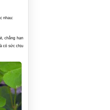
ác nhau:
t, chẳng hạn
à có sức chịu