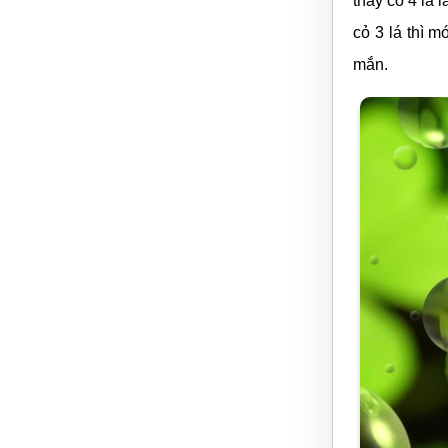
thấy cỏ 4 lá 
cỏ 3 lá thì 
mắn.