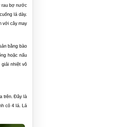
 rau bợ nước
cuống lá dày.
ầm với cây may
sản bằng bào
ống hoặc nấu
giải nhiệt vô
 trên. Đây là
h cỏ 4 lá. Lá