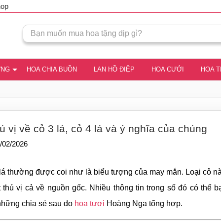
hop
ƠNG
HOA CHIA BUỒN
LAN HỒ ĐIỆP
HOA CƯỚI
HOA 
ú vị về cỏ 3 lá, cỏ 4 lá và ý nghĩa của chúng
/02/2026
4 lá thường được coi như là biểu tượng của may mắn. Loại cỏ nà
t thú vị cả về nguồn gốc. Nhiều thông tin trong số đó có thể b
những chia sẻ sau do
hoa tươi
Hoàng Nga tổng hợp.