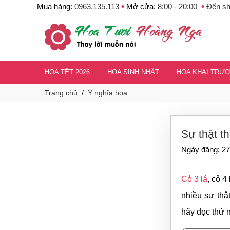
•
•
Mua hàng:
0963.135.113
Mở cửa:
8:00 - 20:00
Đến s
new
HOA TẾT 2026
HOA SINH NHẬT
HOA KHAI TRƯ
Trang chủ
/
Ý nghĩa hoa
Sự thật th
Ngày đăng: 27
Cỏ 3 lá
, cỏ 
nhiều sự thậ
hãy đọc thử 