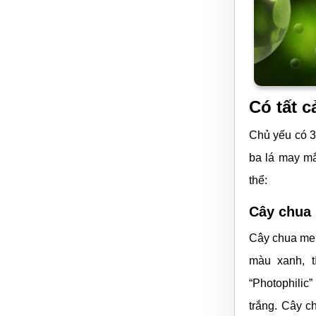
Có tất c
Chủ yếu có 3
ba lá may mắ
thể:
Cây chua
Cây chua me 
màu xanh, t
“Photophilic
trắng.
Cây ch