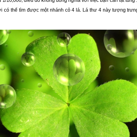
là 1/10,000, điều đó không đồng nghĩa với việc bạn cần lật tun
mới có thể tìm được một nhánh cỏ 4 lá. Lá thư 4 này tượng trư