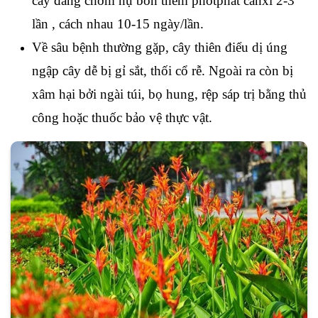
cây đang chớm nụ bón thêm photphat canxi 2-3
lần , cách nhau 10-15 ngày/lần.
Về sâu bệnh thường gặp, cây thiên điểu dị úng
ngập cây dễ bị gỉ sắt, thối cổ rễ. Ngoài ra còn bị
xâm hại bởi ngài túi, bọ hung, rệp sáp trị bằng thủ
công hoặc thuốc bảo vệ thực vật.