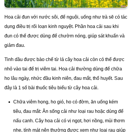
Hoa cải đun với nước sôi, để nguội, uống như trà sẽ có tác
dụng điều trị rối loạn kinh nguyệt. Phần hoa cải sau khi
đun có thể được dùng để chườm nóng, giúp sát khuẩn và
giảm đau.
Tinh dầu được bào chế từ lá cây hoa cải còn có thể được
nhỏ vào tai để trị viêm tai. Hoa cải thường dùng để chữa
ho lâu ngày, nhức đầu kinh niên, đau mắt, thổ huyết. Sau
đây là 1 số bài thuốc tiêu biểu từ cây hoa cải.
Chữa viêm họng, ho gió, ho có đờm, ăn uống kém
tiêu, đau mắt: Ăn sống cải như loại rau hoặc dùng để
nấu canh. Cây hoa cải có vị ngọt, hơi nồng, mùi thơm
nhẹ, tính mát nên thường được xem như loại rau giúp