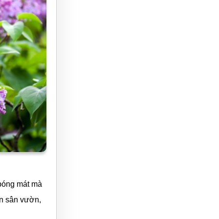
y bóng mát mà
ên sân vườn,