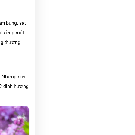
ấm bụng, sát
n đường ruột
ơng thường
í. Những nơi
tử đinh hương