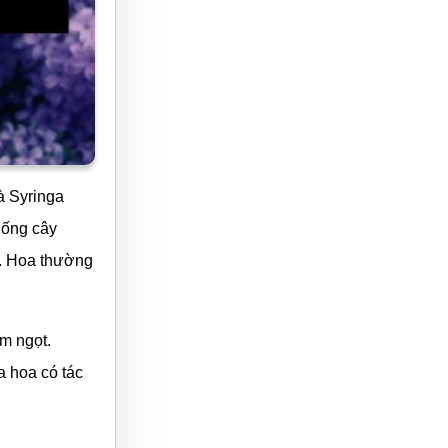
à Syringa
iống cây
g. Hoa thường
m ngọt.
a hoa có tác