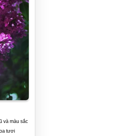
ũ và màu sắc
oa tươi