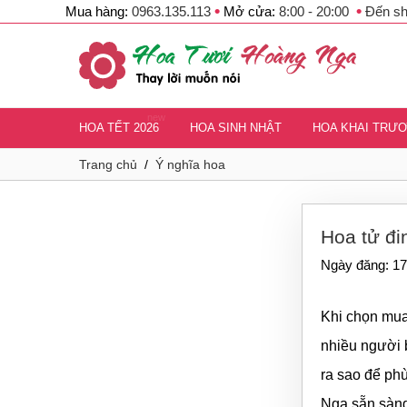
•
•
Mua hàng:
0963.135.113
Mở cửa:
8:00 - 20:00
Đến s
new
HOA TẾT 2026
HOA SINH NHẬT
HOA KHAI TRƯ
Trang chủ
/
Ý nghĩa hoa
Hoa tử đi
Ngày đăng: 17
Khi chọn mua 
nhiều người 
ra sao để ph
Nga sẵn sàng 