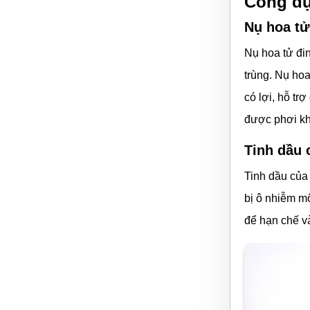
Công dụ
Nụ hoa tử
Nụ hoa tử đin
trùng. Nụ hoa
có lợi, hỗ tr
được phơi kh
Tinh dầu 
Tinh dầu của
bị ô nhiễm m
để hạn chế và