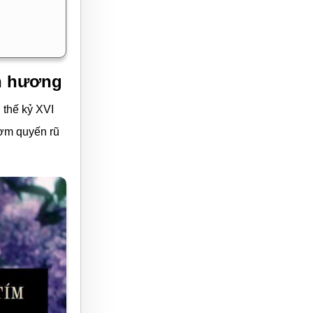
nh hương
thế kỷ XVI
hơm quyến rũ