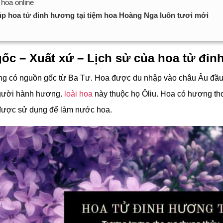
 hoa online
iúp hoa tử đinh hương tại tiệm hoa Hoàng Nga luôn tươi mới
ốc – Xuất xứ – Lịch sử của hoa tử đi
g có nguồn gốc từ Ba Tư. Hoa được du nhập vào châu Âu đầu 
gười hành hương.
loài hoa
này thuộc họ Ôliu. Hoa có hương t
được sử dụng để làm nước hoa.