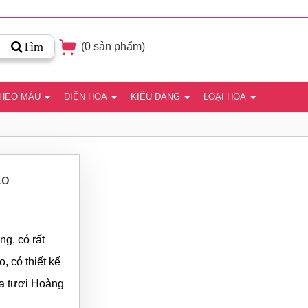
Tìm
(
0
sản phẩm)
THEO MÀU
ĐIỆN HOA
KIỂU DÁNG
LOẠI HOA
áo
ng, có rất
 có thiết kế
oa tươi Hoàng