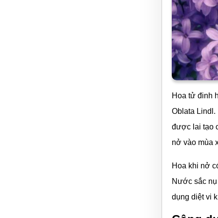
Hoa tử đinh 
Oblata Lindl
được lai tạo
nở vào mùa x
Hoa khi nở c
Nước sắc nụ 
dụng diệt vi 