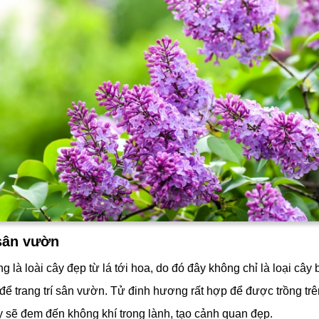
 sân vườn
 là loài cây đẹp từ lá tới hoa, do đó đây không chỉ là loại câ
để trang trí sân vườn. Tử đinh hương rất hợp để được trồng tr
y sẽ đem đến không khí trong lành, tạo cảnh quan đẹp.