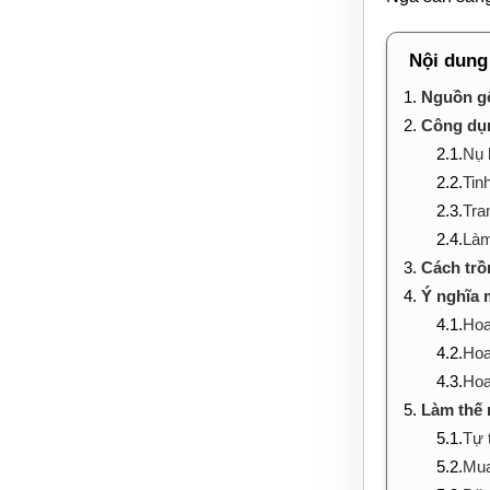
Nội dung
1.
Nguồn gố
2.
Công dụ
2.1.
Nụ 
2.2.
Tin
2.3.
Tra
2.4.
Làm
3.
Cách trồ
4.
Ý nghĩa 
4.1.
Hoa
4.2.
Hoa
4.3.
Hoa
5.
Làm thế 
5.1.
Tự 
5.2.
Mua