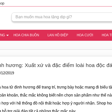
hop
ƠNG
HOA CHIA BUỒN
LAN HỒ ĐIỆP
HOA CƯỚI
HOA 
nh hương: Xuất xứ và đặc điểm loài hoa độc đ
/12/2019
hoa tử đinh hương để trang trí, trưng bày hoặc mang đi biếu tặ
băn khoăn, thắc mắc không biết nên chọn sản phẩm như thế nào,
ù hợp với hệ thống đồ nội thất hoặc hợp ý người nhận. Shop h
hỗ trợ giải đáp tất cả những thắc mắc này.