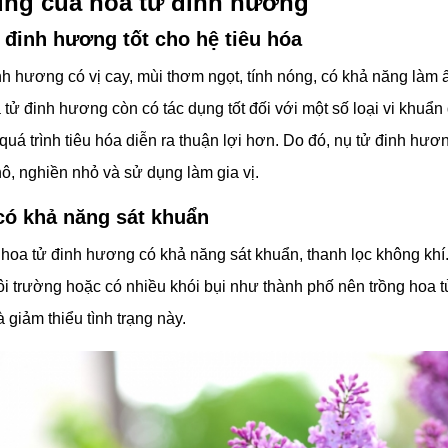
ng của hoa tử đinh hương
 đinh hương tốt cho hệ tiêu hóa
h hương có vị cay, mùi thơm ngọt, tính nóng, có khả năng làm 
 tử đinh hương còn có tác dụng tốt đối với một số loại vi khuẩ
ợ quá trình tiêu hóa diễn ra thuận lợi hơn. Do đó, nụ tử đinh hư
ô, nghiền nhỏ và sử dụng làm gia vị.
có khả năng sát khuẩn
 hoa tử đinh hương có khả năng sát khuẩn, thanh lọc không kh
ôi trường hoặc có nhiều khói bụi như thành phố nên trồng hoa 
 giảm thiểu tình trạng này.