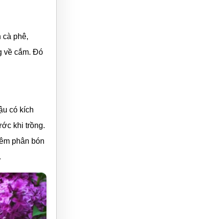
 cà phê,
g về cắm. Đó
ậu có kích
ớc khi trồng.
hêm phân bón
.