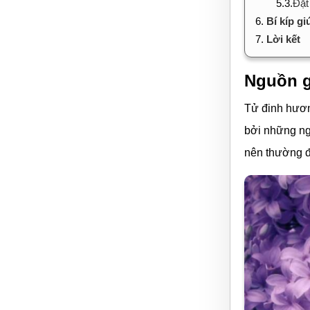
5.3.
Đặt
6.
Bí kíp g
7.
Lời kết
Nguồn g
Tử đinh hươn
bởi những n
nên thường 