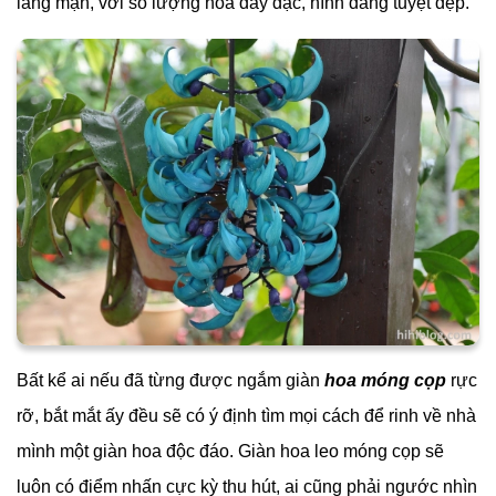
lãng mạn, với số lượng hoa dày đặc, hình dáng tuyệt đẹp.
Bất kể ai nếu đã từng được ngắm giàn
hoa móng cọp
rực
rỡ, bắt mắt ấy đều sẽ có ý định tìm mọi cách để rinh về nhà
mình một giàn hoa độc đáo. Giàn hoa leo móng cọp sẽ
luôn có điểm nhấn cực kỳ thu hút, ai cũng phải ngước nhìn