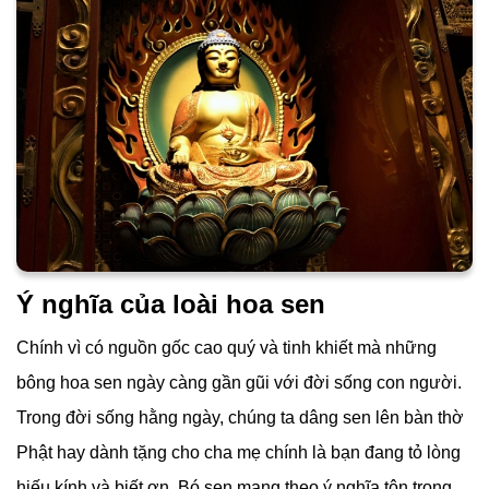
Ý nghĩa của loài hoa sen
Chính vì có nguồn gốc cao quý và tinh khiết mà những
bông hoa sen ngày càng gần gũi với đời sống con người.
Trong đời sống hằng ngày, chúng ta dâng sen lên bàn thờ
Phật hay dành tặng cho cha mẹ chính là bạn đang tỏ lòng
hiếu kính và biết ơn. Bó sen mang theo ý nghĩa tôn trọng