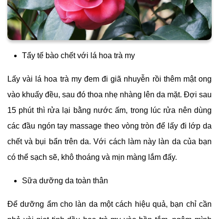
Tẩy tế bào chết với lá hoa trà my
Lấy vài lá hoa trà my đem đi giã nhuyễn rồi thêm mật ong
vào khuấy đều, sau đó thoa nhẹ nhàng lên da mặt. Đợi sau
15 phút thì rửa lại bằng nước ấm, trong lúc rửa nên dùng
các đầu ngón tay massage theo vòng tròn để lấy đi lớp da
chết và bụi bẩn trên da. Với cách làm này làn da của bạn
có thể sạch sẽ, khô thoáng và mịn màng lắm đấy.
Sữa dưỡng da toàn thân
Để dưỡng ẩm cho làn da một cách hiệu quả, bạn chỉ cần