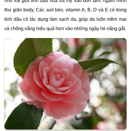
nhỏ vài giọt tinh dầu hoa trà my vào bồn tắm, ngâm mình
thư giãn body. Các axit béo, vitamin A, B, D và E có trong
tinh dầu có tác dụng làm sạch da, giúp da luôn mềm mại
và chống nắng hiệu quả hơn vào những ngày hè nắng gắt.