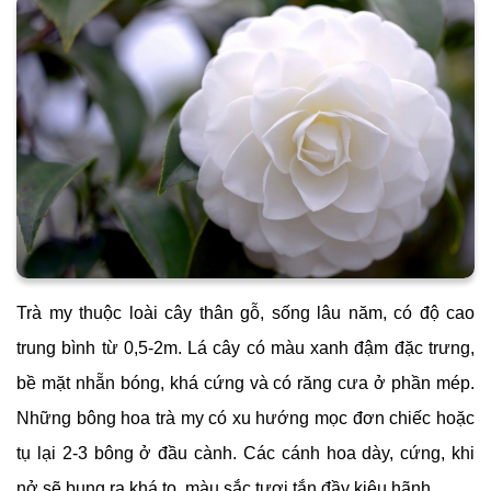
Trà my thuộc loài cây thân gỗ, sống lâu năm, có độ cao
trung bình từ 0,5-2m. Lá cây có màu xanh đậm đặc trưng,
bề mặt nhẵn bóng, khá cứng và có răng cưa ở phần mép.
Những bông hoa trà my có xu hướng mọc đơn chiếc hoặc
tụ lại 2-3 bông ở đầu cành. Các cánh hoa dày, cứng, khi
nở sẽ bung ra khá to, màu sắc tươi tắn đầy kiêu hãnh.