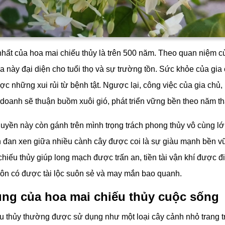
 nhất của hoa mai chiếu thủy là trên 500 năm. Theo quan niệm 
a này đại diện cho tuổi thọ và sự trường tồn. Sức khỏe của gia 
ợc những xui rủi từ bệnh tật. Ngược lại, công việc của gia chủ, 
 doanh sẽ thuận buồm xuôi gió, phát triển vững bền theo năm t
uyền này còn gánh trên mình trọng trách phong thủy vô cùng lớ
 đan xen giữa nhiều cành cây được coi là sự giàu mạnh bền vữ
hiếu thủy giúp long mạch được trấn an, tiền tài vận khí được 
luôn có được tài lộc suôn sẻ và may mắn bao quanh.
ng của hoa mai chiếu thủy cuộc sống
u thủy thường được sử dụng như một loại cây cảnh nhỏ trang t