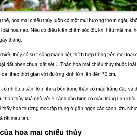
thế, hoa mai chiếu thủy luôn có một mùi hương thơm ngát, kh
ỳ loài hoa nào. Nếu có điều kiện chăm sóc tốt, khí hậu mát mẻ, 
gày tháng.
hiếu thủy có sức sống mãnh liệt, thích hợp trồng trên mọi loại 
oại đất phèn chua, đất sét… Thân hoa mai chiếu thủy thuộc loài
o dai theo thời gian với đường kính lớn lên đến 70 cm.
 có nhiều u sần, lớp nhựa bên trong thân có màu trắng đặc và 
chấn thủy khá nhỏ với 5 cánh bầu bĩnh có màu trắng tinh khôi.
 thấy hoa thường mọc tập trung ở gần ngọn các cành lớn. Nh
là rất mau tàn.
 của hoa mai chiếu thủy