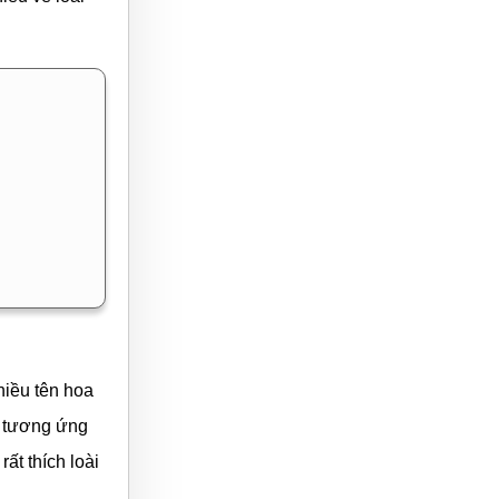
hiều tên hoa
y tương ứng
ất thích loài