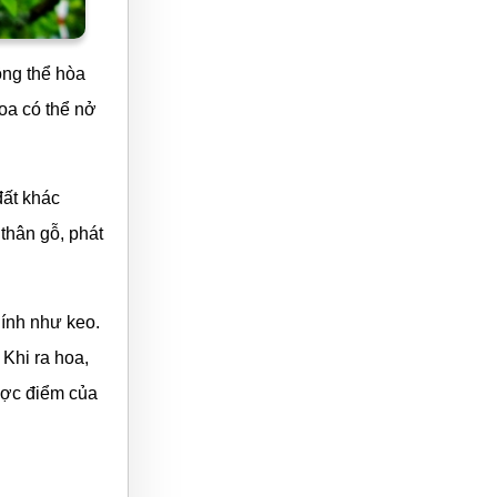
ông thể hòa
hoa có thể nở
đất khác
 thân gỗ, phát
dính như keo.
 Khi ra hoa,
ược điểm của