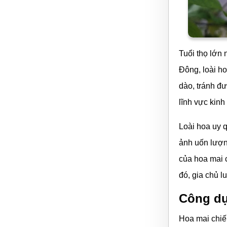
Tuổi thọ lớn
Đông, loài ho
dào, tránh đư
lĩnh vực kinh
Loài hoa uy q
ảnh uốn lượn
của hoa mai c
đó, gia chủ 
Công dụ
Hoa mai chiế