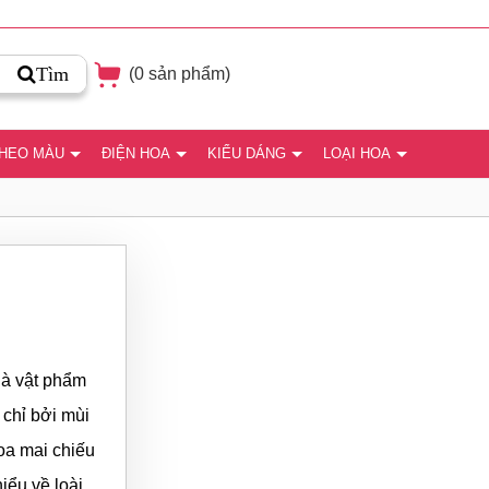
Tìm
(
0
sản phẩm)
THEO MÀU
ĐIỆN HOA
KIỂU DÁNG
LOẠI HOA
là vật phẩm
 chỉ bởi mùi
oa mai chiếu
hiểu về loài