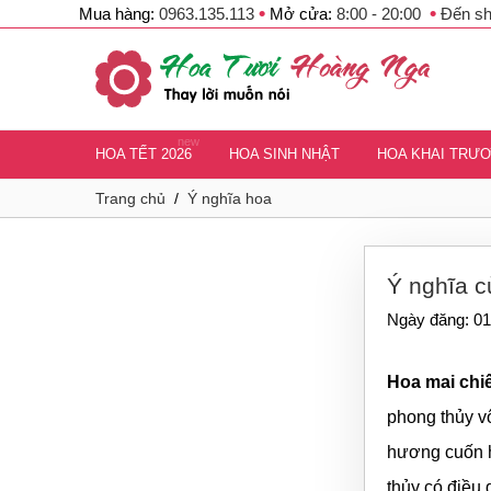
•
•
Mua hàng:
0963.135.113
Mở cửa:
8:00 - 20:00
Đến s
new
HOA TẾT 2026
HOA SINH NHẬT
HOA KHAI TRƯ
Trang chủ
/
Ý nghĩa hoa
Ý nghĩa c
Ngày đăng: 01
Hoa mai chi
phong thủy v
hương cuốn h
thủy có điều 