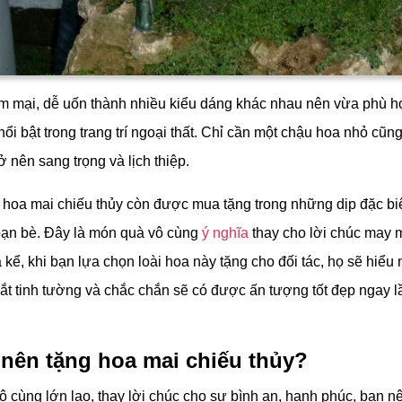
 mại, dễ uốn thành nhiều kiểu dáng khác nhau nên vừa phù hợp
 nổi bật trong trang trí ngoại thất. Chỉ cần một chậu hoa nhỏ cũn
ở nên sang trọng và lịch thiệp.
 hoa mai chiếu thủy còn được mua tặng trong những dịp đặc bi
bạn bè. Đây là món quà vô cùng
ý nghĩa
thay cho lời chúc may m
ể, khi bạn lựa chọn loài hoa này tặng cho đối tác, họ sẽ hiểu
ắt tinh tường và chắc chắn sẽ có được ấn tượng tốt đẹp ngay 
 nên tặng hoa mai chiếu thủy?
ô cùng lớn lao, thay lời chúc cho sự bình an, hạnh phúc, bạn n