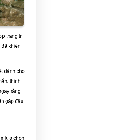
 trang trí
g đã khiến
ệt dành cho
ắn, thịnh
 ngay rằng
lần gặp đầu
ên lựa chọn