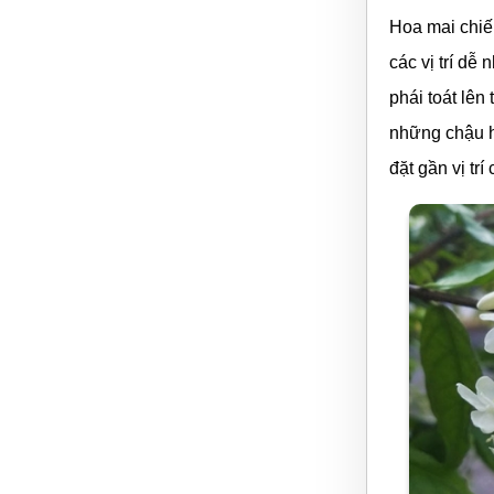
Hoa mai chiế
các vị trí dễ
phái toát lên
những chậu ho
đặt gần vị tr