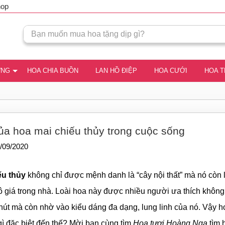
hop
ƠNG
HOA CHIA BUỒN
LAN HỒ ĐIỆP
HOA CƯỚI
HOA 
ủa hoa mai chiếu thủy trong cuộc sống
/09/2020
ếu thủy
không chỉ được mệnh danh là “cây nội thất” mà nó còn 
ô giá trong nhà. Loài hoa này được nhiều người ưa thích không
út mà còn nhờ vào kiểu dáng đa dạng, lung linh của nó. Vậy h
gì đặc biệt đến thế? Mời bạn cùng tìm
Hoa tươi Hoàng Nga
tìm 