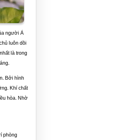
của người Á
chủ luôn dồi
nhất là trong
háng.
n. Bởi hình
ng. Khí chất
điều hòa. Nhờ
rí phòng