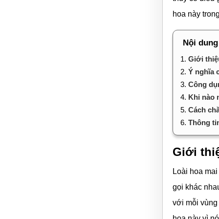
hoa này trong
Nội dung
1.
Giới thi
2.
Ý nghĩa 
3.
Công dụn
4.
Khi nào 
5.
Cách chă
6.
Thông tin
Giới thi
Loài hoa mai
gọi khác nha
với mỗi vùng
hoa này vì nó