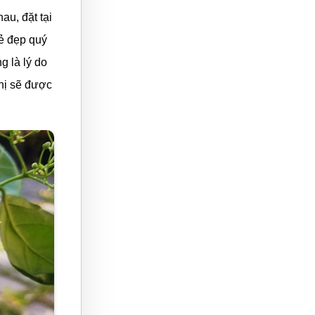
u, đặt tại
vẻ đẹp quý
g là lý do
ghị sẽ được