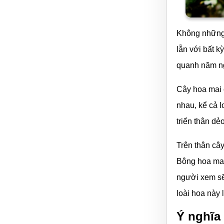
Không những 
lẫn với bất k
quanh năm n
Cây hoa mai c
nhau, kể cả l
triển thân dẻ
Trên thân cây
Bông hoa mai 
người xem sẽ
loài hoa này 
Ý nghĩa