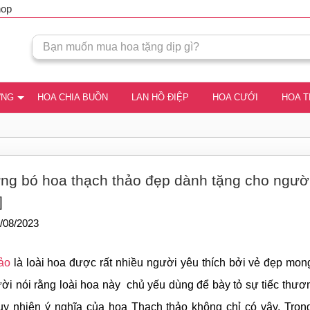
hop
ƠNG
HOA CHIA BUỒN
LAN HỒ ĐIỆP
HOA CƯỚI
HOA 
ng bó hoa thạch thảo đẹp dành tặng cho ngườ
]
/08/2023
ảo
là loài hoa được rất nhiều người yêu thích bởi vẻ đẹp mo
ười nói rằng loài hoa này chủ yếu dùng để bày tỏ sự tiếc thươn
uy nhiên ý nghĩa của hoa Thạch thảo không chỉ có vậy. Trong