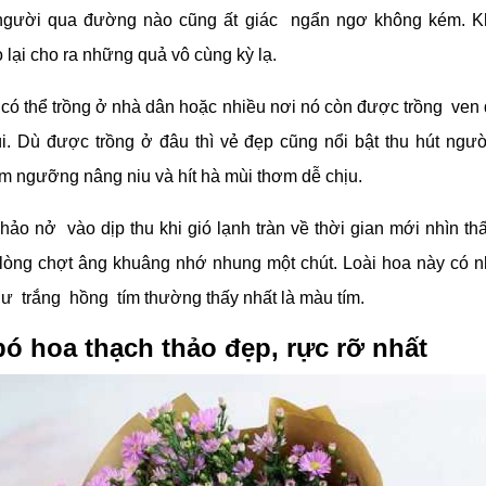
 người qua đường nào cũng ất giác ngẩn ngơ không kém. K
 lại cho ra những quả vô cùng kỳ lạ.
 có thể trồng ở nhà dân hoặc nhiều nơi nó còn được trồng ve
úi. Dù được trồng ở đâu thì vẻ đẹp cũng nổi bật thu hút ng
êm ngưỡng nâng niu và hít hà mùi thơm dễ chịu.
ảo nở vào dịp thu khi gió lạnh tràn về thời gian mới nhìn th
 lòng chợt âng khuâng nhớ nhung một chút. Loài hoa này có 
ư trắng hồng tím thường thấy nhất là màu tím.
ó hoa thạch thảo đẹp, rực rỡ nhất