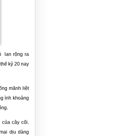
 lan rộng ra
thế kỷ 20 nay
ống mãnh liệt
ng ình khoảng
ống.
của cây cối.
mại dịu dàng