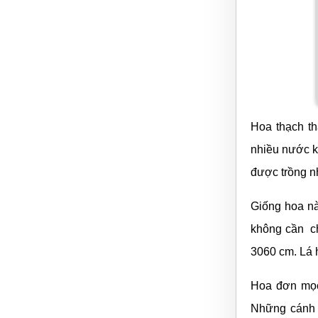
Hoa thạch t
nhiều nước k
được trồng n
Giống hoa nà
không cần ch
3060 cm. Lá 
Hoa đơn mọc
Những cánh 