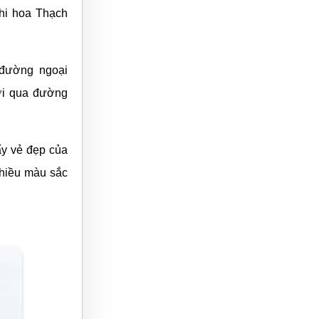
hi hoa Thạch
n đường ngoại
ười qua đường
ấy vẻ đẹp của
nhiều màu sắc