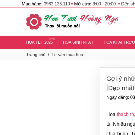
•
•
Mua hàng:
0963.135.113
Mở cửa:
8:00 - 20:00
Đến s
new
HOA TẾT 2026
HOA SINH NHẬT
HOA KHAI TRƯ
Trang chủ
/
Tư vấn mua hoa
Gợi ý nhữ
[Đẹp nhất
Ngày đăng: 03
Hoa
thạch th
tú. Nhiều ng
chia buồn. T