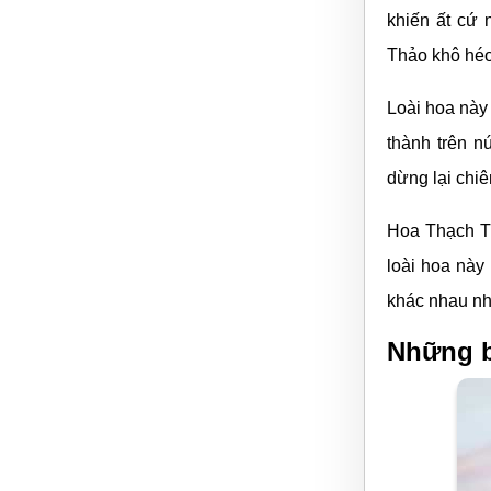
khiến ất cứ
Thảo khô héo
Loài hoa này
thành trên n
dừng lại chi
Hoa Thạch Th
loài hoa này
khác nhau nh
Những b