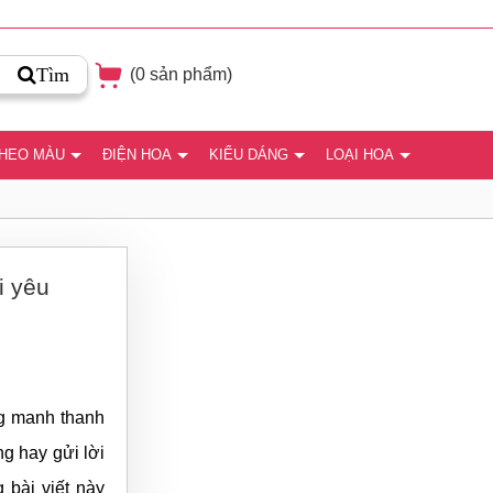
Tìm
(
0
sản phẩm)
THEO MÀU
ĐIỆN HOA
KIỂU DÁNG
LOẠI HOA
i yêu
ng manh thanh
g hay gửi lời
 bài viết này