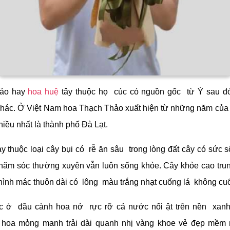
hảo hay
hoa huệ
tây thuộc họ cúc có nguồn gốc từ Ý sau đó
hác. Ở Việt Nam hoa Thạch Thảo xuất hiện từ những năm của 
hiều nhất là thành phố Đà Lạt.
y thuộc loại cây bụi có rễ ăn sâu trong lòng đất cây có sức s
ăm sóc thường xuyên vẫn luôn sống khỏe. Cây khỏe cao tru
hình mác thuôn dài có lông màu trắng nhạt cuống lá không cu
 ở đầu cành hoa nở rực rỡ cả nước nổi ật trên nền xanh 
hoa mỏng manh trải dài quanh nhị vàng khoe vẻ đẹp mềm 