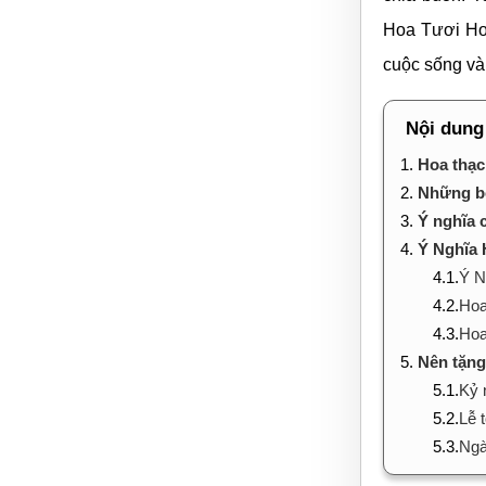
Hoa Tươi Hoà
cuộc sống và 
Nội dung
1.
Hoa thạch
2.
Những bó
3.
Ý nghĩa 
4.
Ý Nghĩa
4.1.
Ý N
4.2.
Hoa
4.3.
Hoa
5.
Nên tặng
5.1.
Kỷ 
5.2.
Lễ 
5.3.
Ngà