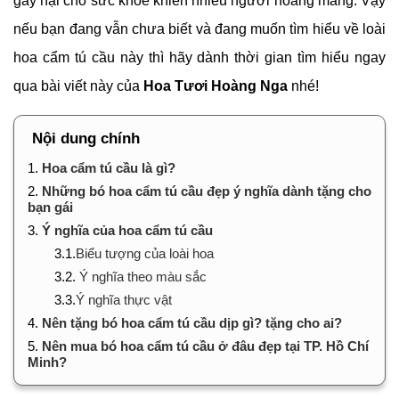
gây hại cho sức khỏe khiến nhiều người hoang mang. Vậy
nếu bạn đang vẫn chưa biết và đang muốn tìm hiểu về loài
hoa cẩm tú cầu này thì hãy dành thời gian tìm hiểu ngay
qua bài viết này của
Hoa Tươi Hoàng Nga
nhé!
Nội dung chính
1.
Hoa cẩm tú cầu là gì?
2.
Những bó hoa cẩm tú cầu đẹp ý nghĩa dành tặng cho
bạn gái
3.
Ý nghĩa của hoa cẩm tú cầu
3.1.
Biểu tượng của loài hoa
3.2.
Ý nghĩa theo màu sắc
3.3.
Ý nghĩa thực vật
4.
Nên tặng bó hoa cẩm tú cầu dịp gì? tặng cho ai?
5.
Nên mua bó hoa cẩm tú cầu ở đâu đẹp tại TP. Hồ Chí
Minh?