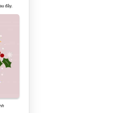
sau đây.
ình