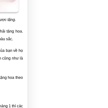
được tặng.
hải tặng hoa.
màu sắc.
của bạn về họ
n cũng như là
tặng hoa theo
háng 1 thì các