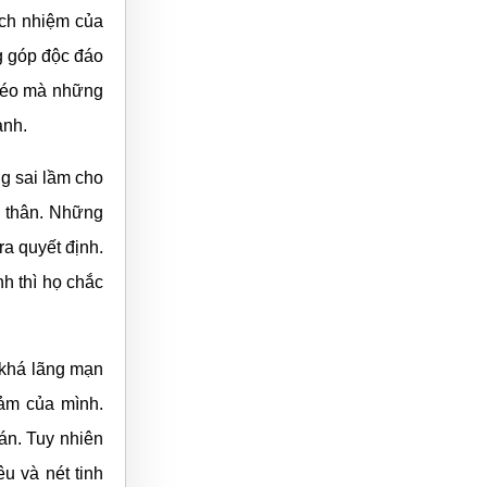
ách nhiệm của
g góp độc đáo
 léo mà những
anh.
g sai lầm cho
n thân. Những
ra quyết định.
h thì họ chắc
 khá lãng mạn
cảm của mình.
án. Tuy nhiên
u và nét tinh