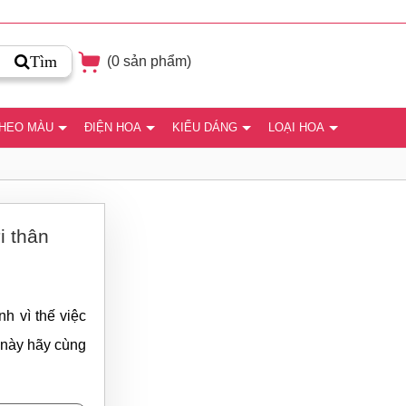
Tìm
(
0
sản phẩm)
THEO MÀU
ĐIỆN HOA
KIỂU DÁNG
LOẠI HOA
i thân
h vì thế việc
t này hãy cùng