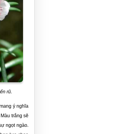
ến rũ.
 mang ý nghĩa
 Màu trắng sẽ
sự ngọt ngào.