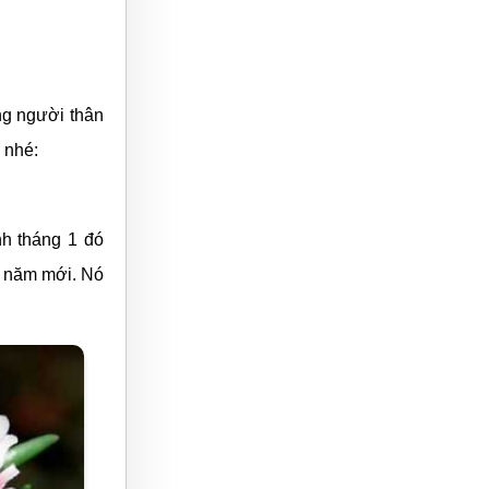
ng người thân
o nhé:
nh tháng 1 đó
a năm mới. Nó