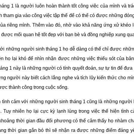
háng 1 là người luôn hoàn thành tốt công việc của mình và tr
ch tham gia vào công việc tập thể để có thể có được những đón
của riêng mình. Thêm vào đó, nhờ vào khả năng ứng xử khéo
 được mối quan hệ tốt đẹp với bạn bè và đồng nghiệp xung qu
 với những người sinh tháng 1 họ dễ dàng có thể chỉ được nhữn
ên họ lại khó để nhìn nhận được những việc thiếu sót của bả
áng 1 này là những người có tính quyết đoán, sự tự tin để đưa 
g người này biết cách lắng nghe và tích lũy kiến thức cho mìn
ược thành công trong cuộc sống.
 tình cảm với những người sinh tháng 1 cũng là những người
. Tuy nhiên họ lại cực kỳ lạnh lùng trong việc thể hiện tình 
 khoảng thời gian đầu đối phương có thể cảm thấy họ nhàm ch
ng thời gian gắn bó thì sẽ nhận ra được những điểm đáng yê