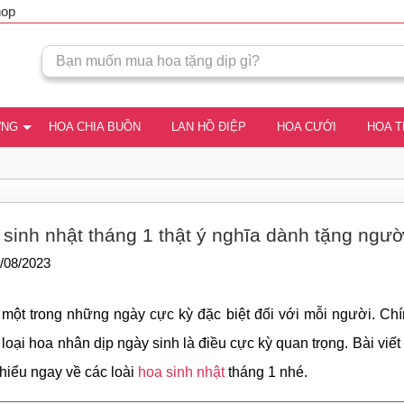
hop
ƠNG
HOA CHIA BUỒN
LAN HỒ ĐIỆP
HOA CƯỚI
HOA 
sinh nhật tháng 1 thật ý nghĩa dành tặng ngườ
/08/2023
 một trong những ngày cực kỳ đặc biệt đối với mỗi người. Chín
loại hoa nhân dịp ngày sinh là điều cực kỳ quan trọng. Bài viế
 hiểu ngay về các loài
hoa sinh nhật
tháng 1 nhé.