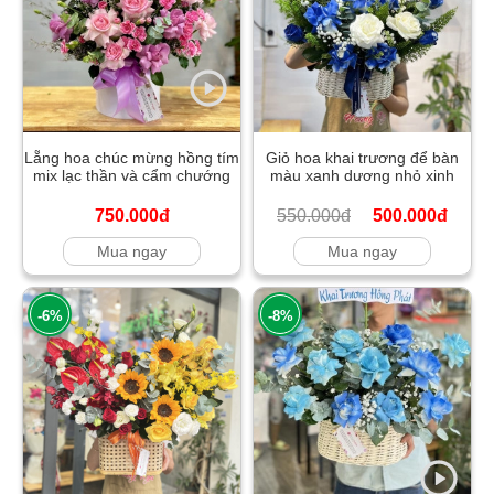
Lẵng hoa chúc mừng hồng tím
Giỏ hoa khai trương để bàn
mix lạc thần và cẩm chướng
màu xanh dương nhỏ xinh
750.000đ
550.000đ
500.000đ
Mua ngay
Mua ngay
-6%
-8%