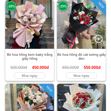
NEW
-10%
-15%
Bó hoa hồng kem baby trắng
Bó hoa hồng đỏ cát tường giấy
giấy hồng
đen
500.000đ
450.000đ
650.000đ
550.000đ
Mua ngay
Mua ngay
NEW