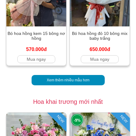
Bó hoa hồng kem 15 bông nơ
Bó hoa hồng đỏ 10 bông mix
hồng
baby trắng
570.000đ
650.000đ
Mua ngay
Mua ngay
Xem thêm nhiều mẫu hơn
Hoa khai trương mới nhất
NEW
NEW
-9%