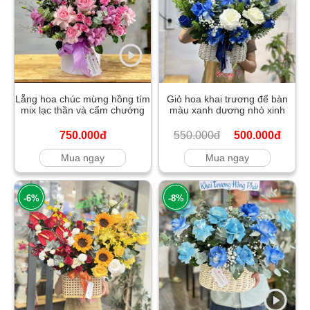
Lẵng hoa chúc mừng hồng tím
Giỏ hoa khai trương để bàn
mix lạc thần và cẩm chướng
màu xanh dương nhỏ xinh
750.000đ
550.000đ
500.000đ
Mua ngay
Mua ngay
-6%
-8%