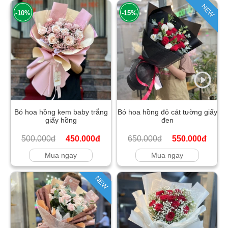
NEW
-10%
-15%
Bó hoa hồng kem baby trắng
Bó hoa hồng đỏ cát tường giấy
giấy hồng
đen
500.000đ
450.000đ
650.000đ
550.000đ
Mua ngay
Mua ngay
NEW