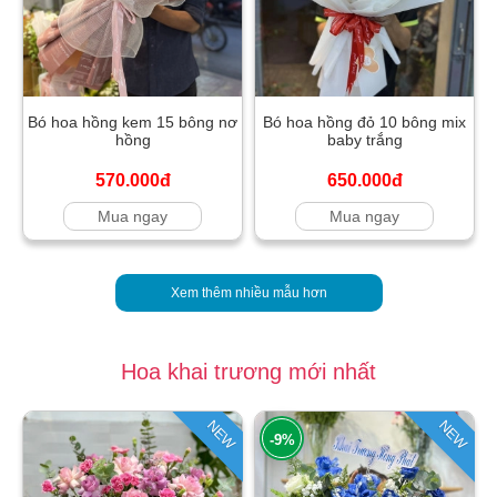
Bó hoa hồng kem 15 bông nơ
Bó hoa hồng đỏ 10 bông mix
hồng
baby trắng
570.000đ
650.000đ
Mua ngay
Mua ngay
Xem thêm nhiều mẫu hơn
Hoa khai trương mới nhất
NEW
NEW
-9%