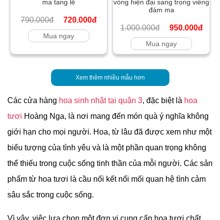
ma tang lễ
vòng hiện đại sang trọng viếng
đám ma
790.000đ
720.000đ
1.000.000đ
950.000đ
Mua ngay
Mua ngay
Xem thêm nhiều mẫu hơn
Các cửa hàng
hoa sinh nhật tại quận 3
, đặc biệt là
hoa
tươi
Hoàng Nga, là nơi mang đến món quà ý nghĩa không
giới hạn cho mọi người. Hoa, từ lâu đã được xem như một
biểu tượng của tình yêu và là một phần quan trọng không
thể thiếu trong cuộc sống tinh thần của mỗi người. Các sản
phẩm từ hoa tươi là cầu nối kết nối mối quan hệ tình cảm
sâu sắc trong cuộc sống.
Vì vậy, việc lựa chọn một đơn vị cung cấp hoa tươi chất