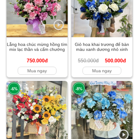
Lẵng hoa chúc mừng hồng tím
Giỏ hoa khai trương để bàn
mix lạc thần và cẩm chướng
màu xanh dương nhỏ xinh
750.000đ
550.000đ
500.000đ
Mua ngay
Mua ngay
-6%
-8%