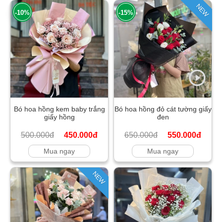
NEW
-10%
-15%
Bó hoa hồng kem baby trắng
Bó hoa hồng đỏ cát tường giấy
giấy hồng
đen
500.000đ
450.000đ
650.000đ
550.000đ
Mua ngay
Mua ngay
NEW