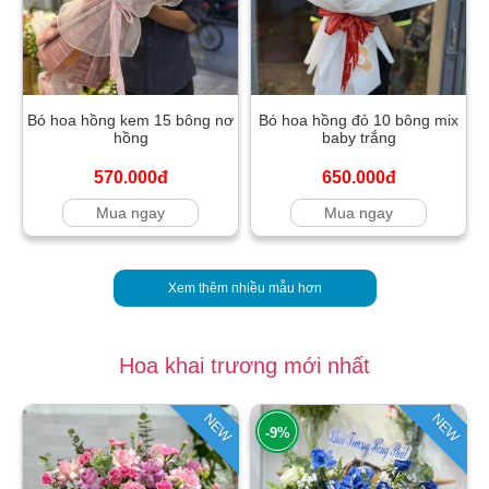
Bó hoa hồng kem 15 bông nơ
Bó hoa hồng đỏ 10 bông mix
hồng
baby trắng
570.000đ
650.000đ
Mua ngay
Mua ngay
Xem thêm nhiều mẫu hơn
Hoa khai trương mới nhất
NEW
NEW
-9%