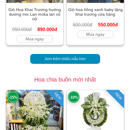
Giỏ Hoa Khai Trương hướng
Giỏ hoa hồng xanh baby tặng
dương mix Lan moka lan vũ
khai trương cửa hàng
nữ
600.000đ
550.000đ
950.000đ
890.000đ
Mua ngay
Mua ngay
Xem thêm nhiều mẫu hơn
Hoa chia buồn mới nhất
NEW
NEW
-15%
-10%