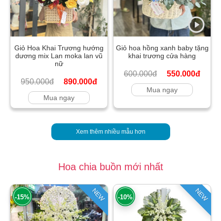
Giỏ Hoa Khai Trương hướng
Giỏ hoa hồng xanh baby tặng
dương mix Lan moka lan vũ
khai trương cửa hàng
nữ
600.000đ
550.000đ
950.000đ
890.000đ
Mua ngay
Mua ngay
Xem thêm nhiều mẫu hơn
Hoa chia buồn mới nhất
NEW
NEW
-15%
-10%