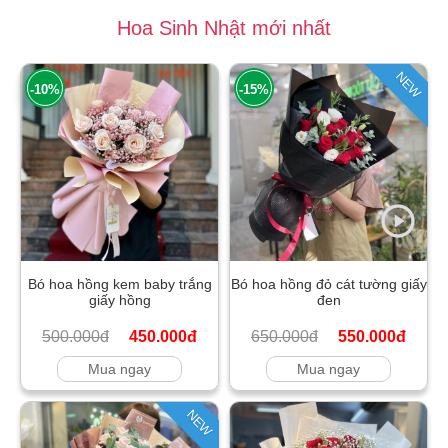
Hoa Sinh Nhật mới nhất
NEW
-10%
-15%
Bó hoa hồng kem baby trắng
Bó hoa hồng đỏ cát tường giấy
giấy hồng
đen
500.000đ
450.000đ
650.000đ
550.000đ
Mua ngay
Mua ngay
NEW