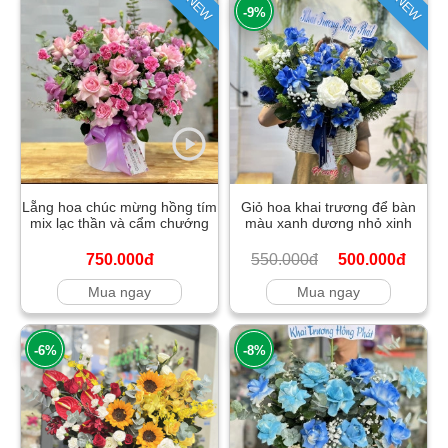
NEW
NEW
-9%
Lẵng hoa chúc mừng hồng tím
Giỏ hoa khai trương để bàn
mix lạc thần và cẩm chướng
màu xanh dương nhỏ xinh
750.000đ
550.000đ
500.000đ
Mua ngay
Mua ngay
-6%
-8%