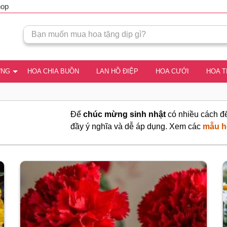
hop
ƠNG
HOA CHIA BUỒN
LAN HỒ ĐIỆP
HOA CƯỚI
HOA 
Để
chúc mừng sinh nhật
có nhiều cách để
đầy ý nghĩa và dễ áp dụng. Xem các
mẫu h