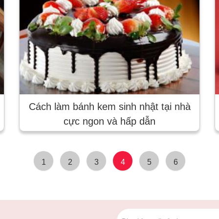
Cách làm bánh kem sinh nhật tại nhà
cực ngon và hấp dẫn
1
2
3
4
5
6