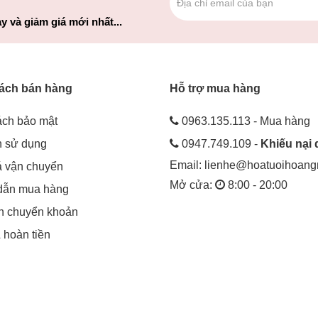
y và giảm giá mới nhất...
ách bán hàng
Hỗ trợ mua hàng
ách bảo mật
0963.135.113 - Mua hàng
h sử dụng
0947.749.109 -
Khiếu nại 
Email:
lienhe@hoatuoihoan
á vận chuyển
Mở cửa:
8:00 - 20:00
dẫn mua hàng
in chuyển khoản
& hoàn tiền