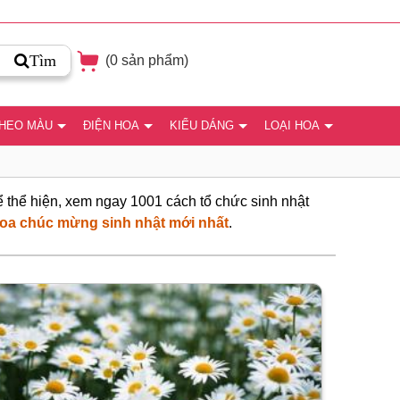
Tìm
(
0
sản phẩm)
THEO MÀU
ĐIỆN HOA
KIỂU DÁNG
LOẠI HOA
 thể hiện, xem ngay 1001 cách tổ chức sinh nhật
oa chúc mừng sinh nhật mới nhất
.