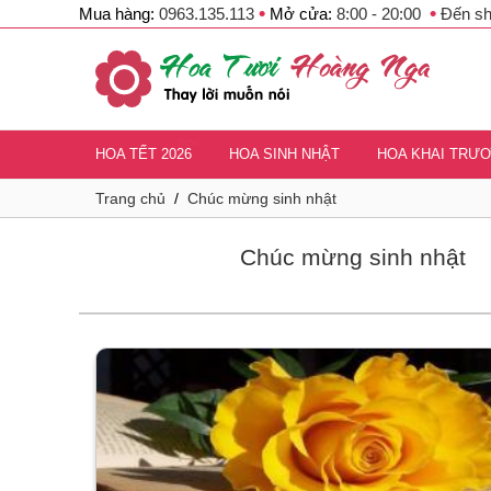
•
•
Mua hàng:
0963.135.113
Mở cửa:
8:00 - 20:00
Đến s
new
HOA TẾT 2026
HOA SINH NHẬT
HOA KHAI TRƯ
Trang chủ
/
Chúc mừng sinh nhật
Chúc mừng sinh nhật