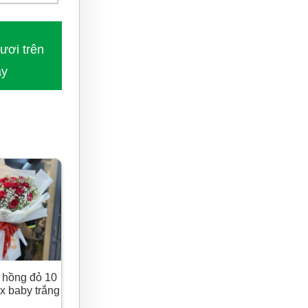
ươi trên
ày
ài lòng
 hồng đỏ 10
x baby trắng