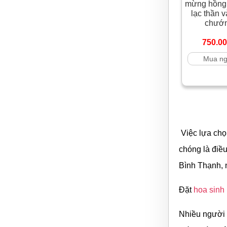
mừng hồng 
lạc thần 
chướ
750.0
Mua n
Việc lựa chọ
chóng là điề
Bình Thạnh, n
Đặt
hoa sinh
Nhiều người 