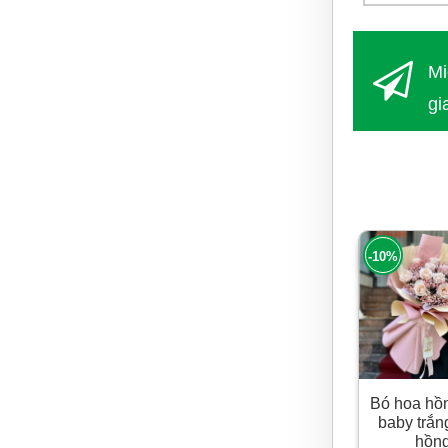
Mi
gi
Nộ
từ 
-10%
Bó hoa hồ
baby trắn
hồn