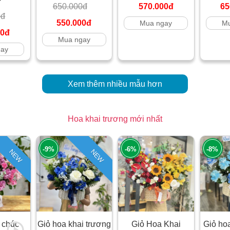
650.000đ
570.000đ
65
0đ
550.000đ
Mua ngay
Mu
00đ
Mua ngay
gay
Xem thêm nhiều mẫu hơn
Hoa khai trương mới nhất
-9%
-6%
-8%
NEW
NEW
 chúc
Giỏ hoa khai trương
Giỏ Hoa Khai
Giỏ ho