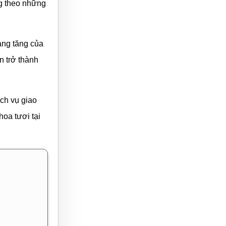
g theo những
àng tăng của
n trở thành
ịch vụ giao
oa tươi tại