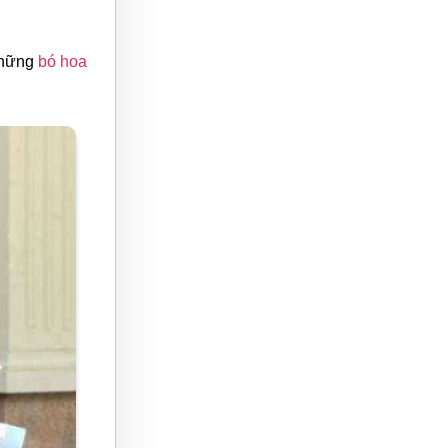
 những
bó hoa