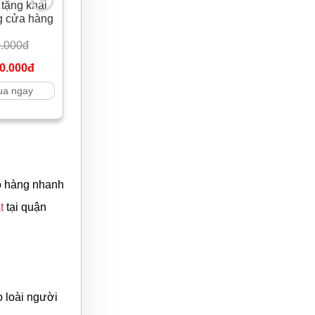
 tặng khai
g cửa hàng
.000đ
0.000đ
a ngay
ao hàng nhanh
t
tại quận
o loài người