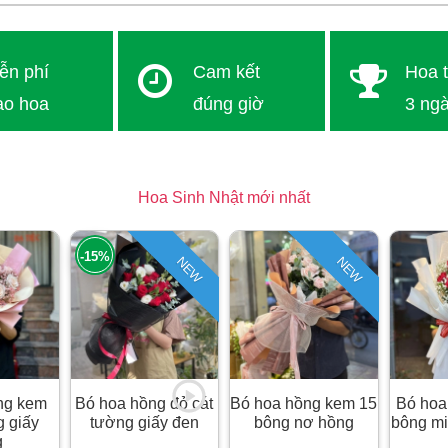
ễn phí
Cam kết
Hoa t
ao hoa
đúng giờ
3 ng
i thành TP.HCM
Thứ 2 - Chủ nhật
100% h
1 - 4 giờ
Hoa Sinh Nhật mới nhất
-15%
NEW
NEW
ng kem
Bó hoa hồng đỏ cát
Bó hoa hồng kem 15
Bó hoa
g giấy
tường giấy đen
bông nơ hồng
bông mi
g