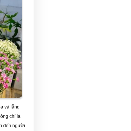
a và lẵng
ông chỉ là
nh đến người