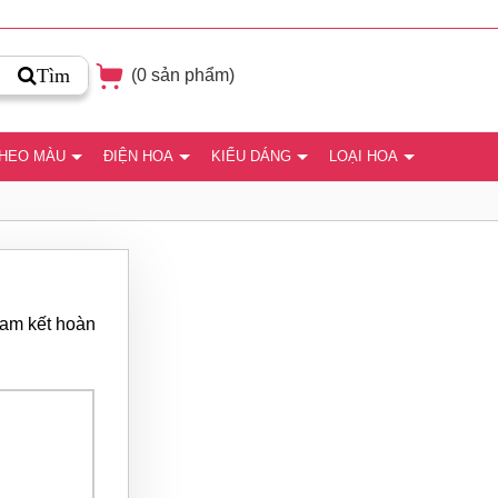
Tìm
(
0
sản phẩm)
THEO MÀU
ĐIỆN HOA
KIỂU DÁNG
LOẠI HOA
 cam kết hoàn