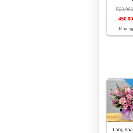
500.00
450.0
Mua n
Lẵng hoa