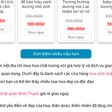
tím mix
để bàn màu xanh
Trương hướng
baby
và cẩm
dương nhỏ xinh
dương mix Lan
trươn
ng
moka lan vũ nữ
550.000đ
600
00đ
950.000đ
500.000đ
55
890.000đ
gay
Mua ngay
Mu
Mua ngay
Xem thêm nhiều mẫu hơn
n một địa chỉ mua hoa chất lượng với giá hợp lý và dịch vụ gi
u quan trọng. Dưới đây là danh sách các cửa hàng
hoa sinh nhậ
ơi bạn có thể tìm thấy nhiều loại hoa đẹp và độc đáo
 nhật quận Bình Thạnh
giá rẻ giao ngay
trót yêu đắm vẻ đẹp của hoa, thần dược thiên nhiên đã tặng ch