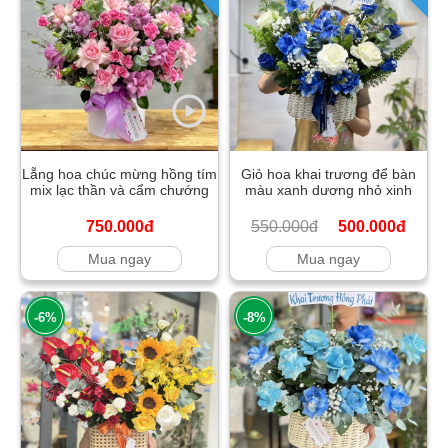
Lẵng hoa chúc mừng hồng tím
Giỏ hoa khai trương để bàn
mix lạc thần và cẩm chướng
màu xanh dương nhỏ xinh
750.000đ
550.000đ
500.000đ
Mua ngay
Mua ngay
-6%
-8%