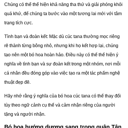
Tinh khiết và trong trắng: Hoa cúc tana, với màu trắng tinh
khôi, trở thành biểu tượng của sự trong trắng, thuần khiết
và sáng sủa. Chúng thường thấy trong các buổi cầu hôn
và lễ cưới, truyền tải tình yêu trong sáng và tinh túy.
Niềm hy vọng và sự thay đổi tích cực: Cúc tana thường
được coi là biểu tượng của niềm hy vọng và sự thay đổi
tích cực trong cuộc sống. Bó hoa này thường được tặng
trong các dịp đặc biệt như sinh nhật, tốt nghiệp, hoặc bất
kỳ sự kiện nào đánh dấu một bước ngoặt tích cực trong
cuộc đời người nhận.
Sự khoan dung và lòng tha thứ: Đối với một số người, hoa
cúc tana là biểu tượng của sự khoan dung và lòng tha thứ.
Chúng có thể thể hiện khả năng tha thứ và giải phóng khỏi