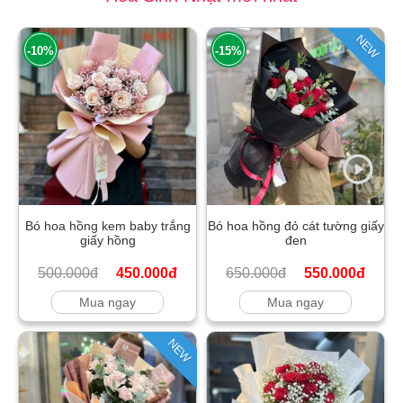
NEW
-10%
-15%
Bó hoa hồng kem baby trắng
Bó hoa hồng đỏ cát tường giấy
giấy hồng
đen
500.000đ
450.000đ
650.000đ
550.000đ
Mua ngay
Mua ngay
NEW