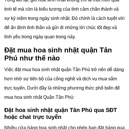
Tác phẩm nghệ thuật này không chỉ là một lời chúc mừng
ngày sinh nhật, mà còn là cách chúng ta thể hiện tình yêu
thương và sự quan tâm đặc biệt đối với người được tặng.
Những đóa hoa tươi rực rỡ và màu sắc sặc sỡ bên trong
giỏ không chỉ làm cho ngày đặc biệt trở nên lấp lánh hơn,
mà còn đem đến niềm vui và hạnh phúc cho người được
tặng.
Giỏ hoa sinh nhật cũng là một biểu hiện của sự sáng tạo
và cá tính riêng của người tặng. Quyết định về việc lựa
chọn hoa, sắp xếp màu sắc và trang trí riêng biệt là cách
để tạo ra một tác phẩm nghệ thuật hoa tươi độc đáo, thể
hiện tình cảm và tôn trọng đối với người nhận.
Tổng kết lại, giỏ hoa sinh nhật không chỉ là một món quà