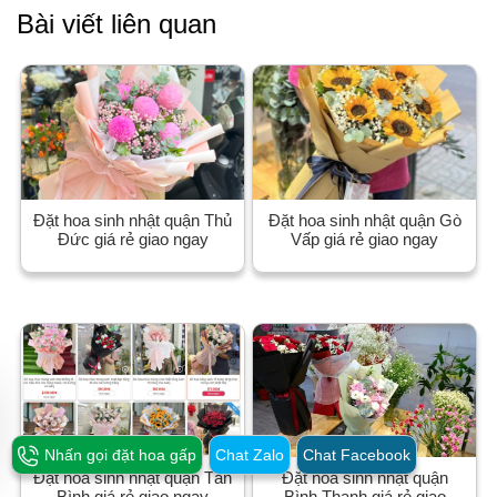
Nếu bạn muốn lựa chọn từ nhiều loại hoa và nhận ý kiến
từ nhân viên chuyên nghiệp, mua trực tiếp tại cửa hàng là
sự lựa chọn tốt nhất.
>> Địa chỉ shop Hoa Tươi Hoàng Nga: Số 2 Thép Mới,
P.12, Q.Tân Bình, TP.HCM
Nhấn gọi đặt hoa gấp
Chat Zalo
Chat Facebook
Bài viết liên quan