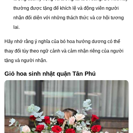
với người nhận.
Sự phát triển và thành công: Hướng dương là biểu
tượng của sự phát triển và thành công. Bó hoa hướng
dương thường được tặng trong các dịp đánh dấu
những bước tiến quan trọng như tốt nghiệp, khai
trương cửa hàng mới, hoặc để chúc mừng thành tựu
đáng kỷ niệm.
Tình yêu và quan tâm: Hướng dương cũng có thể thể
hiện tình yêu và sự quan tâm. Bó hoa hướng dương
thường được tặng trong các dịp kỷ niệm ngày kết hôn
hoặc để thể hiện tình cảm đặc biệt đối với người nhận.
Hy vọng và tương lai tươi sáng: Hướng dương là biểu
tượng của hy vọng và tương lai tươi sáng. Bó hoa này
thường được tặng để khích lệ và động viên người