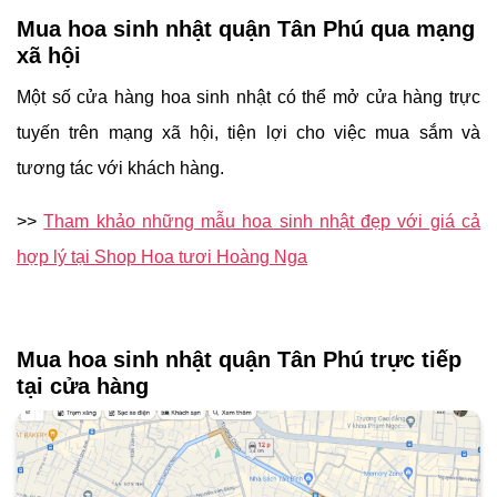
và lựa chọn sản phẩm thích hợp trước khi đặt mua.
>> Liên hệ với shop Hoa Tươi Hoàng Nga qua số hotline
0963 135 113
để được tư vấn tận tình và hỗ trợ đặt hàng
ngay.
Mua hoa sinh nhật quận Tân Phú tại nhà
Nếu bạn muốn có trải nghiệm xem và lựa chọn hoa sinh
nhật trực tiếp, bạn có thể yêu cầu nhân viên của cửa hàng
hoa đến tận nhà để tư vấn và mang các mẫu hoa đến cho
bạn chọn lựa.
>> Shop Hoa Tươi Hoàng Nga miễn phí giao hoa nội
thành TP.HCM cho đơn hàng từ 350k trở lên.
Mua hoa sinh nhật quận Tân Phú qua mạng