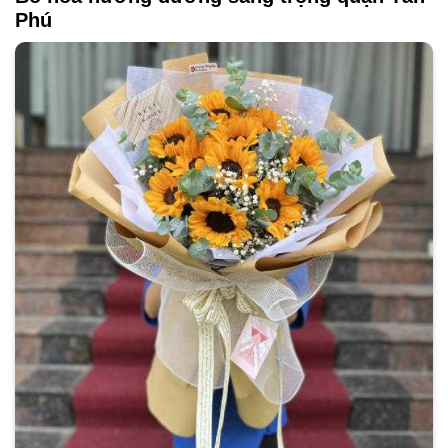
quá khứ, để chúng ta bước vào một tương lai mới với tâm
trạng tích cực.
Tình bạn và đoàn kết: Mặc dù cúc tana thường mọc riêng
rẽ thành từng bông nhỏ, nhưng khi họ kết hợp lại, chúng
tạo nên một bó hoa hoàn hảo. Điều này có thể thể hiện ý
nghĩa về tình bạn và sự đoàn kết trong một nhóm, nơi mỗi
cá nhân đều đóng góp vào việc tạo ra một tác phẩm nghệ
thuật đẹp đẽ.
Hãy nhớ rằng ý nghĩa của bó hoa cúc tana có thể thay đổi
tùy theo ngữ cảnh cụ thể và cảm nhận riêng của người
tặng và người nhận.
Bó hoa hướng dương sang trọng quận Tân
Phú