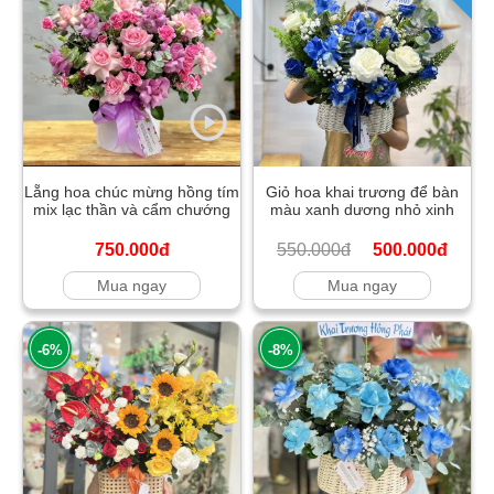
Lẵng hoa chúc mừng hồng tím
Giỏ hoa khai trương để bàn
mix lạc thần và cẩm chướng
màu xanh dương nhỏ xinh
750.000đ
550.000đ
500.000đ
Mua ngay
Mua ngay
-6%
-8%