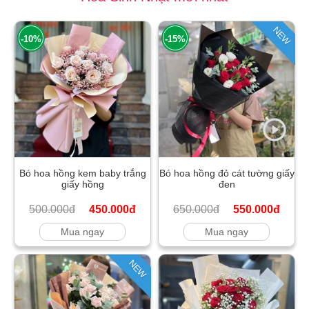
NEW
-10%
-15%
Bó hoa hồng kem baby trắng
Bó hoa hồng đỏ cát tường giấy
giấy hồng
đen
500.000đ
450.000đ
650.000đ
550.000đ
Mua ngay
Mua ngay
NEW