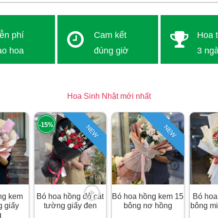
ễn phí
Cam kết
Hoa t
ao hoa
đúng giờ
3 ng
i thành TP.HCM
Thứ 2 - Chủ nhật
100% h
1 - 4 giờ
Hoa Sinh Nhật mới nhất
-15%
NEW
NEW
ng kem
Bó hoa hồng đỏ cát
Bó hoa hồng kem 15
Bó hoa
g giấy
tường giấy đen
bông nơ hồng
bông mi
g