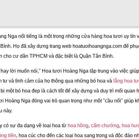
ng Nga nổi tiếng là một trong những cửa hàng hoa tươi uy tín 
 Bình. Họ đã xây dựng trang web hoatuoihoangnga.com để phục
ến cho cư dân TPHCM và đặc biệt là Quận Tân Bình.
"Thay lời muốn nói," Hoa tươi Hoàng Nga tập trung vào việc giú
âm tư và tình cảm của họ thông qua những bó hoa và
lẵng hoa tư
 bị một bó hoa đẹp là cách tốt để xây dựng và duy trì mối quan 
ơi Hoàng Nga đóng vai trò quan trọng như một "cầu nối" giúp 
u này.
 có sự đa dạng về loại hoa từ
hoa hồng
,
cẩm chướng
,
hoa hư
ng tiền
, hoa cúc cho đến các loại hoa sang trọng và độc đáo n