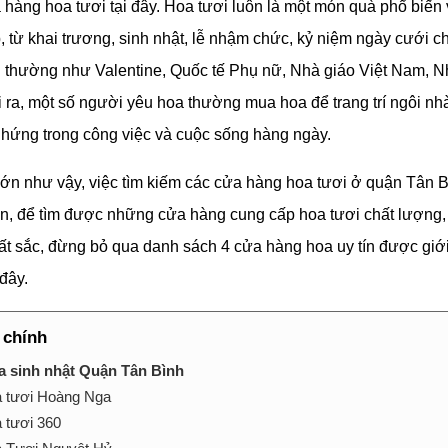
 hàng hoa tươi tại đây. Hoa tươi luôn là một món quà phổ biến 
, từ khai trương, sinh nhật, lễ nhậm chức, kỷ niệm ngày cưới c
g thường như Valentine, Quốc tế Phụ nữ, Nhà giáo Việt Nam, N
 ra, một số người yêu hoa thường mua hoa để trang trí ngôi nhà
hứng trong công việc và cuộc sống hàng ngày.
lớn như vậy, việc tìm kiếm các cửa hàng hoa tươi ở quận Tân 
ên, để tìm được những cửa hàng cung cấp hoa tươi chất lượng, 
ất sắc, đừng bỏ qua danh sách 4 cửa hàng hoa uy tín được giới
 đây.
 chính
 sinh nhật Quận Tân Bình
 tươi Hoàng Nga
 tươi 360