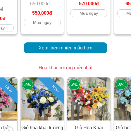
650.000đ
570.000đ
65
0đ
550.000đ
Mua ngay
Mu
00đ
Mua ngay
gay
Xem thêm nhiều mẫu hơn
Hoa khai trương mới nhất
-9%
-6%
-8%
NEW
NEW
 chúc
Giỏ hoa khai trương
Giỏ Hoa Khai
Giỏ ho