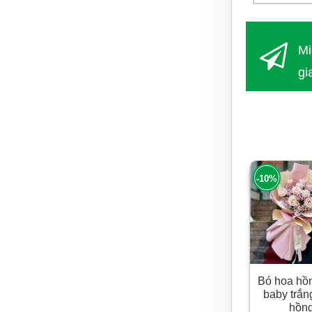
Mi
gi
Nộ
từ 
-10%
Bó hoa hồ
baby trắn
hồn