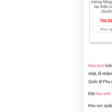
mừng hồng 
lạc thần 
chướ
750.0
Mua n
Hoa tươi
luôn
nhật, lễ nhậ
Quốc tế Phụ 
Đặt
hoa sinh
Khu vực quận 