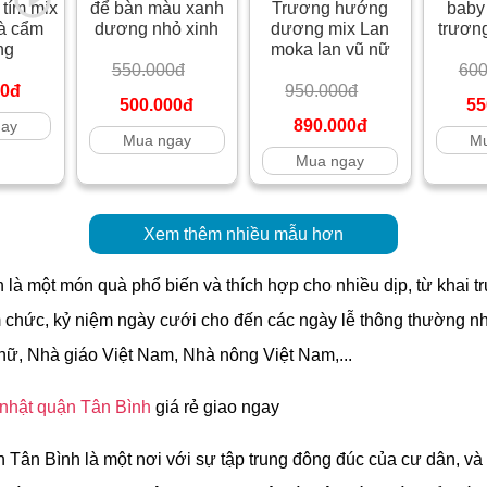
tím mix
để bàn màu xanh
Trương hướng
baby
và cẩm
dương nhỏ xinh
dương mix Lan
trươn
ng
moka lan vũ nữ
550.000đ
600
00đ
950.000đ
500.000đ
55
890.000đ
gay
Mua ngay
Mu
Mua ngay
Xem thêm nhiều mẫu hơn
 là một món quà phổ biến và thích hợp cho nhiều dịp, từ khai t
m chức, kỷ niệm ngày cưới cho đến các ngày lễ thông thường nh
nữ, Nhà giáo Việt Nam, Nhà nông Việt Nam,...
 nhật quận Tân Bình
giá rẻ giao ngay
Tân Bình là một nơi với sự tập trung đông đúc của cư dân, và 