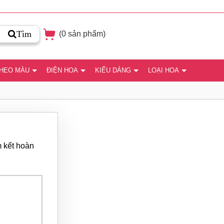
Tìm
(
0
sản phẩm)
THEO MÀU
ĐIỆN HOA
KIỂU DÁNG
LOẠI HOA
m kết hoàn