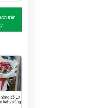
ươi trên
ày
ài lòng
 hồng đỏ 10
x baby trắng