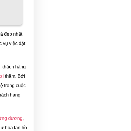
và đẹp nhất
 vụ việc đặt
p khách hàng
ơi
thắm. Bởi
hệ trong cuộc
khách hàng
ớng dương
,
hư hoa lan hồ