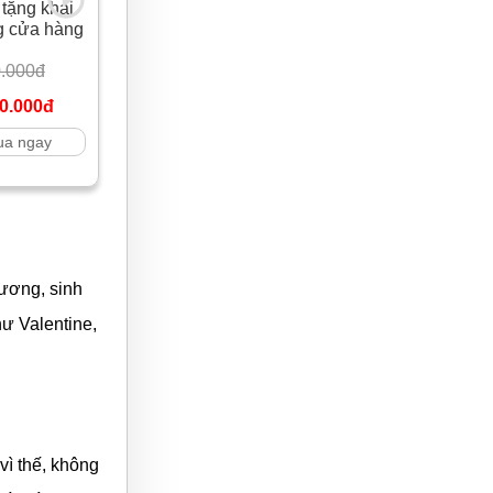
 tặng khai
g cửa hàng
.000đ
0.000đ
a ngay
rương, sinh
ư Valentine,
vì thế, không