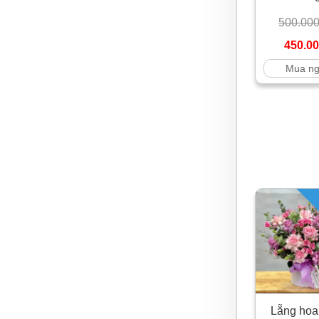
500.00
450.0
Mua n
Lẵng hoa