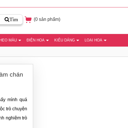
Tìm
(
0
sản phẩm)
THEO MÀU
ĐIỆN HOA
KIỂU DÁNG
LOẠI HOA
hàm chán
hấy mình quá
uộc trò chuyện
inh nghiệm trò