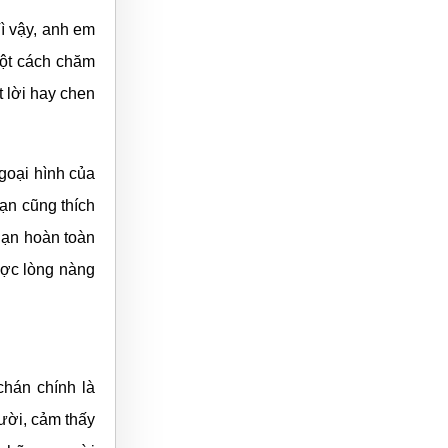
Vì vậy, anh em
một cách chăm
t lời hay chen
goại hình của
ạn cũng thích
Bạn hoàn toàn
ược lòng nàng
chán chính là
ười, cảm thấy