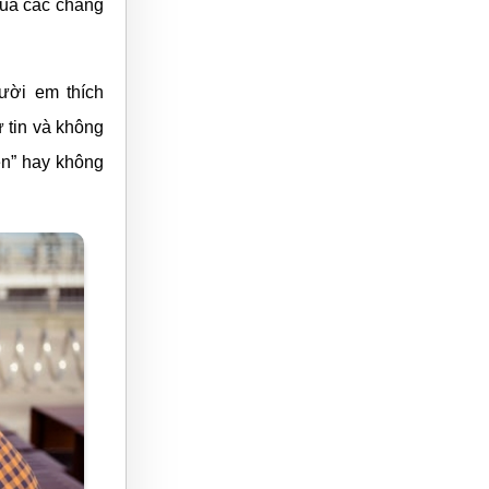
của các chàng
ười em thích
 tin và không
ên” hay không