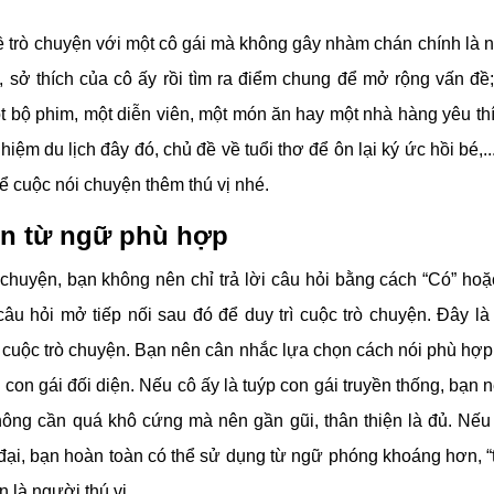
ề trò chuyện với một cô gái mà không gây nhàm chán chính là nó
, sở thích của cô ấy rồi tìm ra điểm chung để mở rộng vấn đề
ột bộ phim, một diễn viên, một món ăn hay một nhà hàng yêu thí
hiệm du lịch đây đó, chủ đề về tuổi thơ để ôn lại ký ức hồi bé,.
ể cuộc nói chuyện thêm thú vị nhé.
n từ ngữ phù hợp
ò chuyện, bạn không nên chỉ trả lời câu hỏi bằng cách “Có” ho
câu hỏi mở tiếp nối sau đó để duy trì cuộc trò chuyện. Đây là
o cuộc trò chuyện. Bạn nên cân nhắc lựa chọn cách nói phù hợp 
con gái đối diện. Nếu cô ấy là tuýp con gái truyền thống, bạn n
ông cần quá khô cứng mà nên gần gũi, thân thiện là đủ. Nếu 
 đại, bạn hoàn toàn có thể sử dụng từ ngữ phóng khoáng hơn, “
n là người thú vị.