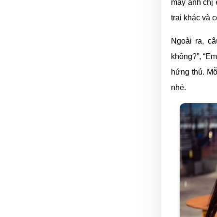
mấy anh chị 
trai khác và 
Ngoài ra, c
không?”, “Em
hứng thú. Mỗ
nhé.