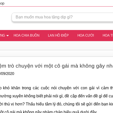
hop
ƠNG
HOA CHIA BUỒN
LAN HỒ ĐIỆP
HOA CƯỚI
HOA 
ệm trò chuyện với một cô gái mà không gây n
/09/2020
p khó khăn trong các cuộc nói chuyện với con gái vì cảm t
hường xuyên không biết phải nói gì, đề cập đến vấn đề gì để c
i thú vị hơn? Thấu hiểu tâm lý đó, chúng tôi sẽ gửi đến bạn k
ột cô gái mà không gây nhàm chán hiệu quả dưới đây.