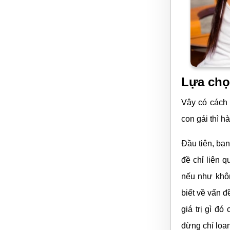
Lựa chọ
Vậy có cách 
con gái thì 
Đầu tiên, bạ
đề chỉ liên 
nếu như khôn
biết về vấn 
giá trị gì đó
đừng chỉ loa