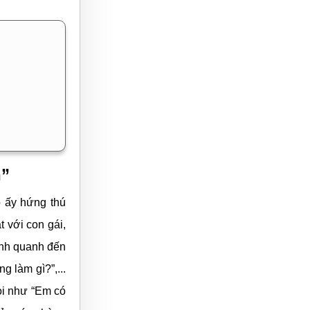
n”
ô ấy hứng thú
t với con gái,
oanh quanh đến
 làm gì?”,...
ỏi như
“Em có