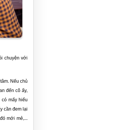
ói chuyện với
 tâm. Nếu chủ
an đến cô ấy,
g có mấy hiểu
y cần đem lại
 đó mới mẻ,...