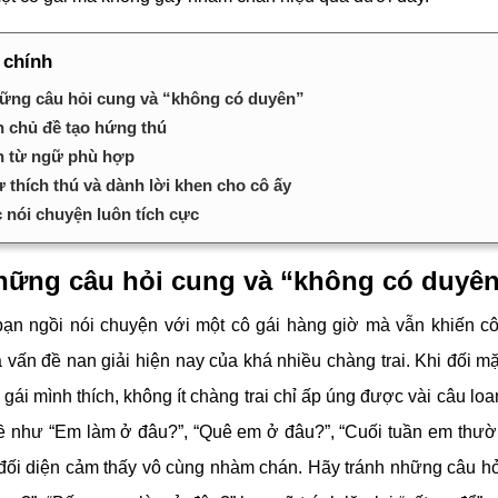
 chính
ững câu hỏi cung và “không có duyên”
 chủ đề tạo hứng thú
n từ ngữ phù hợp
ự thích thú và dành lời khen cho cô ấy
 nói chuyện luôn tích cực
hững câu hỏi cung và “không có duyê
ạn ngồi nói chuyện với một cô gái hàng giờ mà vẫn khiến c
vấn đề nan giải hiện nay của khá nhiều chàng trai. Khi đối mặ
ô gái mình thích, không ít chàng trai chỉ ấp úng được vài câu l
 như “Em làm ở đâu?”, “Quê em ở đâu?”, “Cuối tuần em thường
đối diện cảm thấy vô cùng nhàm chán. Hãy tránh những câu h