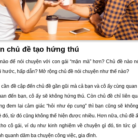
n chủ đề tạo hứng thú
nào để nói chuyện với con gái “mặn mà” hơn? Chủ đề nào n
hài hước, hấp dẫn? Mở rộng chủ đề nói chuyện như thế nào?
n cần đề cập đến chủ đề gần gũi mà cả bạn và cô ấy cùng quan
quan đến bạn, cô ấy sẽ không hứng thú. Còn chủ đề chỉ liên qu
g đem lại cảm giác “hỏi như ép cung” thì bạn cũng sẽ khôn
đề đó, từ đó cũng không thể hiện được nhiều. Hơn nữa, chủ đề ấ
 cho cô gái, ví dụ như kinh nghiệm về chuyện gì đó, tin tức gì
nh quanh dăm ba chuyện công việc, gia đình.