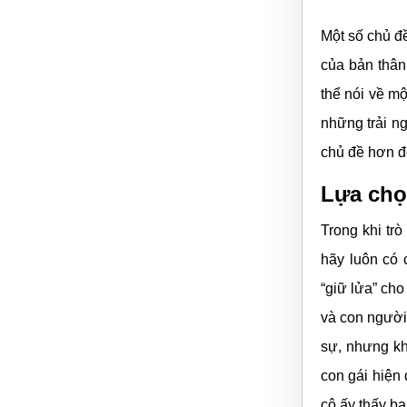
Một số chủ đ
của bản thân
thể nói về m
những trải ng
chủ đề hơn đ
Lựa chọ
Trong khi tr
hãy luôn có 
“giữ lửa” ch
và con người 
sự, nhưng kh
con gái hiện
cô ấy thấy bạ