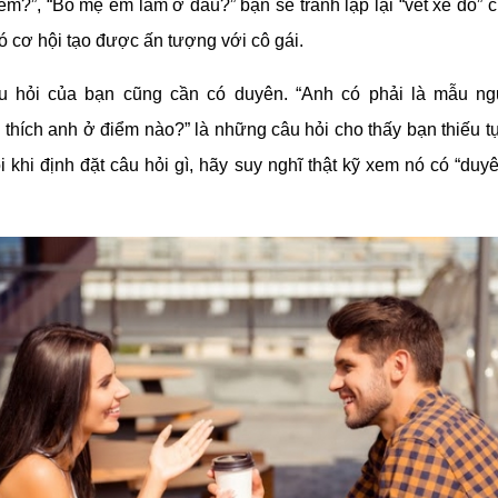
em?”, “Bố mẹ em làm ở đâu?” bạn sẽ tránh lặp lại “vết xe đổ” 
có cơ hội tạo được ấn tượng với cô gái.
âu hỏi của bạn cũng cần có duyên. “Anh có phải là mẫu ng
 thích anh ở điểm nào?” là những câu hỏi cho thấy bạn thiếu tự
i khi định đặt câu hỏi gì, hãy suy nghĩ thật kỹ xem nó có “duy