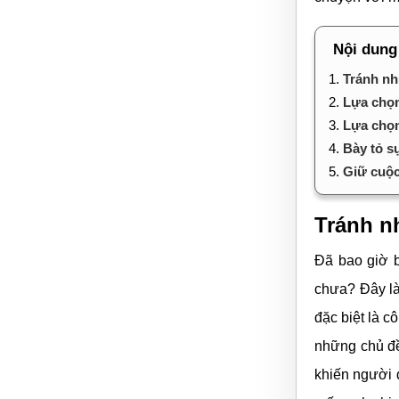
Nội dung
1.
Tránh nh
2.
Lựa chọn
3.
Lựa chọ
4.
Bày tỏ s
5.
Giữ cuộc
Tránh n
Đã bao giờ b
chưa? Đây là 
đặc biệt là c
những chủ đề
khiến người 