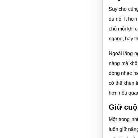
Suy cho cùng,
dù nói ít hơ
chú mỗi khi c
ngang, hãy t
Ngoài lắng n
nàng mà khôn
dòng nhạc ha
có thể khen 
hơn nếu quan
Giữ cuộ
Một trong nh
luôn giữ năn