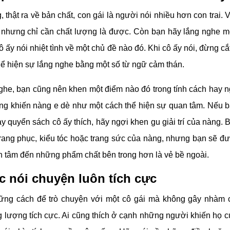
 thật ra về bản chất, con gái là người nói nhiều hơn con trai. 
n nhưng chỉ cần chất lượng là được. Còn bạn hãy lắng nghe 
ô ấy nói nhiệt tình về một chủ đề nào đó. Khi cô ấy nói, đừng cắ
hể hiện sự lắng nghe bằng một số từ ngữ cảm thán.
ghe, bạn cũng nên
khen một điểm nào đó trong tính cách hay n
g khiến nàng e dè như một cách thể hiện sự quan tâm. Nếu b
y quyển sách cô ấy thích, hãy ngợi khen gu giải trí của nàng. 
trang phục, kiểu tóc hoặc trang sức của nàng, nhưng bạn sẽ đ
 tâm đến những phẩm chất bên trong hơn là vẻ bề ngoài.
c nói chuyện luôn tích cực
ững cách để trò chuyện với một cô gái mà không gây nhàm 
g lượng tích cực. Ai cũng thích ở cạnh những người khiến họ c