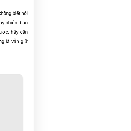
hông biết nói
uy nhiên, bạn
ược, hãy cẩn
ng là vẫn giữ