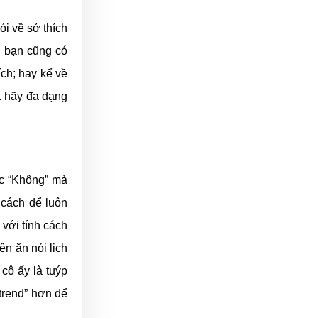
i về sở thích
; bạn cũng có
ch; hay kể về
.. hãy đa dạng
ặc “Không” mà
 cách để luôn
với tính cách
ên ăn nói lịch
cô ấy là tuýp
trend” hơn để