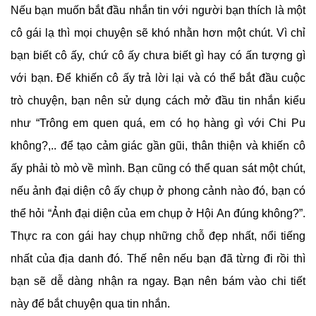
Nếu bạn muốn bắt đầu nhắn tin với người bạn thích là một
cô gái lạ thì mọi chuyện sẽ khó nhằn hơn một chút. Vì chỉ
bạn biết cô ấy, chứ cô ấy chưa biết gì hay có ấn tượng gì
với bạn. Để khiến cô ấy trả lời lại và có thể bắt đầu cuộc
trò chuyện, bạn nên sử dụng cách mở đầu tin nhắn kiểu
như “Trông em quen quá, em có họ hàng gì với Chi Pu
không?,.. để tạo cảm giác gần gũi, thân thiện và khiến cô
ấy phải tò mò về mình. Bạn cũng có thể quan sát một chút,
nếu ảnh đại diện cô ấy chụp ở phong cảnh nào đó, bạn có
thể hỏi “Ảnh đại diện của em chụp ở Hội An đúng không?”.
Thực ra con gái hay chụp những chỗ đẹp nhất, nổi tiếng
nhất của địa danh đó. Thế nên nếu bạn đã từng đi rồi thì
bạn sẽ dễ dàng nhận ra ngay. Bạn nên bám vào chi tiết
này để bắt chuyện qua tin nhắn.