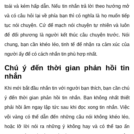
toái và kém hấp dẫn. Nếu tin nhắn trả lời theo hướng mở
và có câu hỏi lại về phía bạn thì có nghĩa là họ muốn tiếp
tục nói chuyện. Cứ để mạch nói chuyện tự nhiên và luôn
để đối phương là người kết thúc câu chuyện trước. Nói
chung, bạn cần khéo léo, tinh tế để nhận ra cảm xúc của
người ấy để có cách nhắn tin phù hợp nhất.
Chú ý đến thời gian phản hồi tin
nhắn
Khi mới bắt đầu nhắn tin với người bạn thích, bạn cần chú
ý đến thời gian phản hồi tin nhắn. Bạn không nhất thiết
phải hồi âm ngay lập tức sau khi đọc xong tin nhắn. Việc
vội vàng có thể dẫn đến những câu nói không khéo léo,
hoặc lỡ lời nói ra những ý không hay và có thể tạo ấn