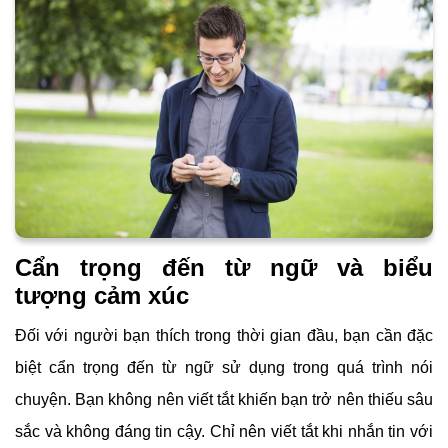
Cẩn trọng đến từ ngữ và biểu
tượng cảm xúc
Đối với người bạn thích trong thời gian đầu, bạn cần đặc
biệt cẩn trọng đến từ ngữ sử dụng trong quá trình nói
chuyện. Bạn không nên viết tắt khiến bạn trở nên thiếu sâu
sắc và không đáng tin cậy. Chỉ nên viết tắt khi nhắn tin với