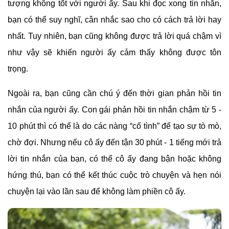
tượng không tốt với người ấy. Sau khi đọc xong tin nhắn,
bạn có thể suy nghĩ, cân nhắc sao cho có cách trả lời hay
nhất. Tuy nhiên, bạn cũng không được trả lời quá chậm vì
như vậy sẽ khiến người ấy cảm thấy không được tôn
trọng.
Ngoài ra, bạn cũng cần chú ý đến thời gian phản hồi tin
nhắn của người ấy. Con gái phản hồi tin nhắn chậm từ 5 -
10 phút thì có thể là do các nàng “cố tình” để tạo sự tò mò,
chờ đợi. Nhưng nếu cô ấy đến tận 30 phút - 1 tiếng mới trả
lời tin nhắn của bạn, có thể cô ấy đang bận hoặc không
hứng thú, bạn có thể kết thúc cuộc trò chuyện và hẹn nói
chuyện lại vào lần sau để không làm phiền cô ấy.