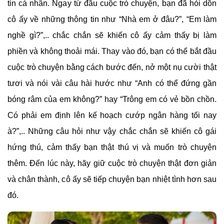
tin cá nhân. Ngay từ đầu cuộc trò chuyện, bạn đã hỏi dồn
cô ấy về những thông tin như “Nhà em ở đâu?”, “Em làm
nghề gì?”,.. chắc chắn sẽ khiến cô ấy cảm thấy bị làm
phiền và không thoải mái. Thay vào đó, bạn có thể bắt đầu
cuộc trò chuyện bằng cách bước đến, nở một nụ cười thật
tươi và nói vài câu hài hước như “Anh có thể đứng gần
bóng râm của em không?” hay “Trông em có vẻ bồn chồn.
Có phải em định lên kế hoạch cướp ngân hàng tối nay
à?”,.. Những câu hỏi như vậy chắc chắn sẽ khiến cô gái
hứng thú, cảm thấy bạn thật thú vị và muốn trò chuyện
thêm. Đến lúc này, hãy giữ cuộc trò chuyện thật đơn giản
và chân thành, cô ấy sẽ tiếp chuyện bạn nhiệt tình hơn sau
đó.