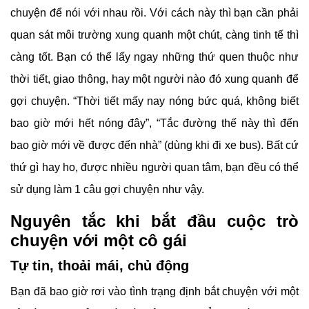
chuyện để nói với nhau rồi. Với cách này thì bạn cần phải
quan sát môi trường xung quanh một chút, càng tinh tế thì
càng tốt. Bạn có thể lấy ngay những thứ quen thuộc như
thời tiết, giao thông, hay một người nào đó xung quanh để
gợi chuyện. “Thời tiết mấy nay nóng bức quá, không biết
bao giờ mới hết nóng đây”, “Tắc đường thế này thì đến
bao giờ mới về được đến nhà”
(dùng khi đi xe bus).
Bất cứ
thứ gì hay ho, được nhiều người quan tâm, bạn đều có thể
sử dụng làm 1 câu gợi chuyện như vậy.
Nguyên tắc khi bắt đầu cuộc trò
chuyện với một cô gái
Tự tin, thoải mái, chủ động
Bạn đã bao giờ rơi vào tình trạng định bắt chuyện với một