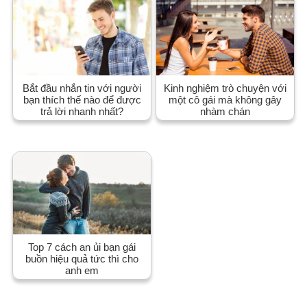
Bắt đầu nhắn tin với người
Kinh nghiệm trò chuyện với
bạn thích thế nào để được
một cô gái mà không gây
trả lời nhanh nhất?
nhàm chán
Top 7 cách an ủi bạn gái
buồn hiệu quả tức thì cho
anh em