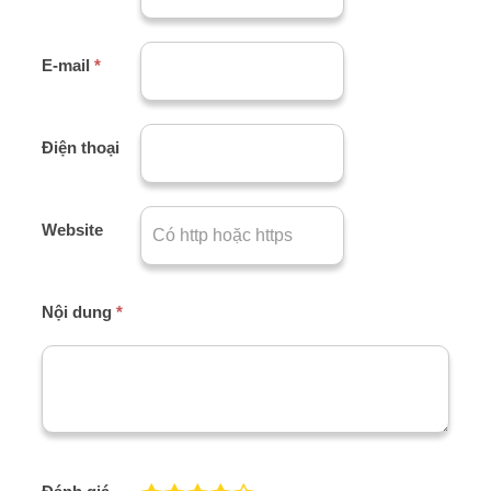
E-mail
*
Điện thoại
Website
Nội dung
*