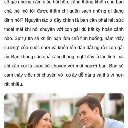
cô gái nhưng cảm giác hồi hộp, căng thẳng khiến cho bạn
chả thể mở lời được thậm chí quên sạch những gì đang
định nói? Nguyên tắc ở đây chính là bạn cần phải hết sức
thoải mái khi nói chuyện với con gái dù bất kỳ hoàn cảnh
nào. Sự tự tin sẽ khiến bạn làm chủ tình huống, nắm “dây
cương” của cuộc chơi và khéo léo dẫn dắt người con gái
ấy. Bạn không cần quá căng thẳng, nghĩ đây là tán tỉnh, mà
chỉ cần coi là cuộc trò chuyện với một người bạn. Bạn sẽ
cảm thấy việc nói chuyện với cô ấy dễ dàng và thú vị hơn
rất nhiều.