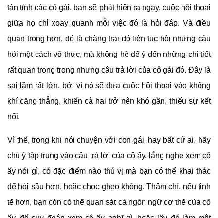
tán tỉnh các cô gái, bạn sẽ phát hiện ra ngay, cuộc hội thoại
giữa họ chỉ xoay quanh mỗi việc đó là hỏi đáp. Và điều
quan trọng hơn, đó là chàng trai đó liên tục hỏi những câu
hỏi một cách vô thức, mà không hề để ý đến những chi tiết
rất quan trọng trong nhưng câu trả lời của cô gái đó. Đây là
sai lầm rất lớn, bởi vì nó sẽ đưa cuộc hội thoại vào không
khí căng thẳng, khiến cả hai trở nên khó gần, thiếu sự kết
nối.
Vì thế, trong khi nói chuyện với con gái, hay bất cứ ai, hãy
chú ý tập trung vào câu trả lời của cô ấy, lắng nghe xem cô
ấy nói gì, có đặc điểm nào thú vị mà bạn có thể khai thác
để hỏi sâu hơn, hoặc chọc ghẹo không. Thậm chí, nếu tinh
tế hơn, bạn còn có thể quan sát cả ngôn ngữ cơ thể của cô
ấy, để suy đoán xem cô ấy nghĩ gì, hoặc lấy đó làm một