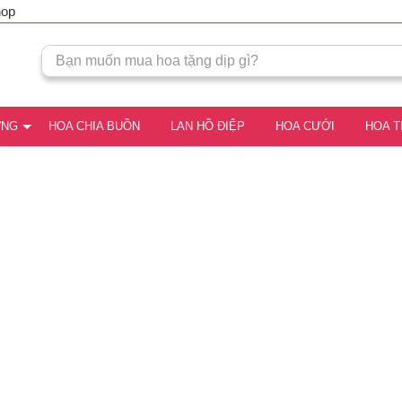
hop
ƠNG
HOA CHIA BUỒN
LAN HỒ ĐIỆP
HOA CƯỚI
HOA 