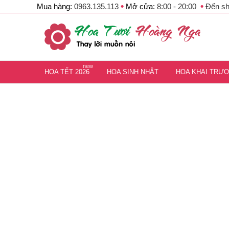
•
•
Mua hàng:
0963.135.113
Mở cửa:
8:00 - 20:00
Đến s
new
HOA TẾT 2026
HOA SINH NHẬT
HOA KHAI TRƯ